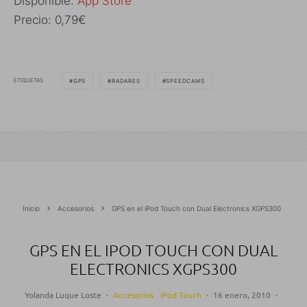
Disponible:
App Store
Precio: 0,79€
ETIQUETAS
GPS
RADARES
SPEEDCAMS
Inicio
Accesorios
GPS en el iPod Touch con Dual Electronics XGPS300
GPS EN EL IPOD TOUCH CON DUAL
ELECTRONICS XGPS300
Yolanda Luque Loste
·
Accesorios
iPod Touch
·
16 enero, 2010
·