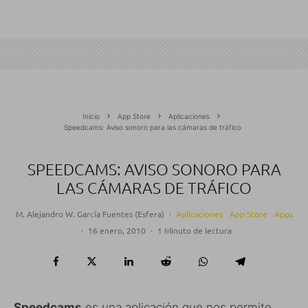
Inicio
App Store
Aplicaciones
Speedcams: Aviso sonoro para las cámaras de tráfico
SPEEDCAMS: AVISO SONORO PARA
LAS CÁMARAS DE TRÁFICO
M. Alejandro W. García Fuentes (Esfera)
·
Aplicaciones
App Store
Apps
·
16 enero, 2010
·
1 Minuto de lectura
Speedcams
es una aplicación que nos permite,