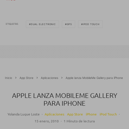
ETIQUETAS
DUAL ELECTRONIC
GPS
IPOD TOUCH
Inicio
App Store
Aplicaciones
Apple lanza MobileMe Gallery para iPhone
APPLE LANZA MOBILEME GALLERY
PARA IPHONE
Yolanda Luque Loste
·
Aplicaciones
App Store
iPhone
iPod Touch
·
15 enero, 2010
·
1 Minuto de lectura