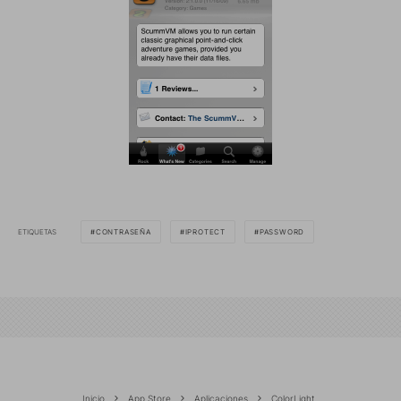
ETIQUETAS
CONTRASEÑA
IPROTECT
PASSWORD
Inicio
App Store
Aplicaciones
ColorLight