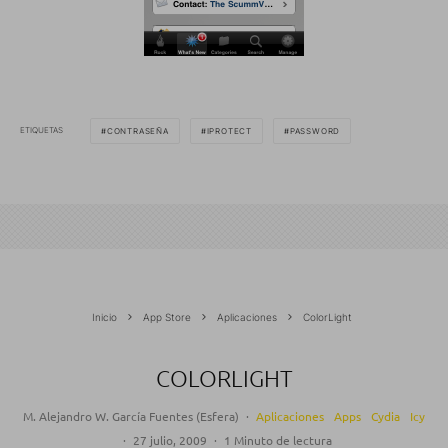
ETIQUETAS
CONTRASEÑA
IPROTECT
PASSWORD
Inicio
App Store
Aplicaciones
ColorLight
COLORLIGHT
M. Alejandro W. García Fuentes (Esfera)
·
Aplicaciones
Apps
Cydia
Icy
·
27 julio, 2009
·
1 Minuto de lectura