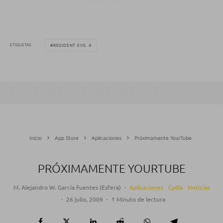
ETIQUETAS
RESIDENT EVIL 4
Inicio
App Store
Aplicaciones
Próximamente YourTube
PRÓXIMAMENTE YOURTUBE
M. Alejandro W. García Fuentes (Esfera)
·
Aplicaciones
Cydia
Noticias
·
26 julio, 2009
·
1 Minuto de lectura