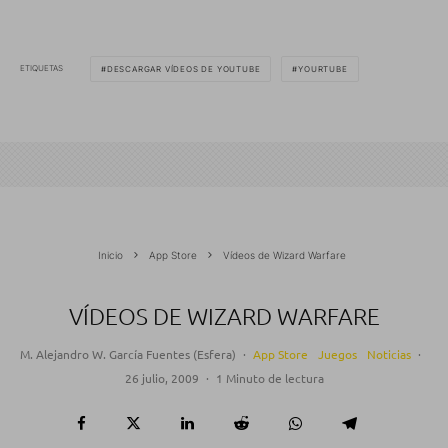
ETIQUETAS
DESCARGAR VÍDEOS DE YOUTUBE
YOURTUBE
Inicio
App Store
Vídeos de Wizard Warfare
VÍDEOS DE WIZARD WARFARE
M. Alejandro W. García Fuentes (Esfera)
·
App Store
Juegos
Noticias
·
26 julio, 2009
·
1 Minuto de lectura