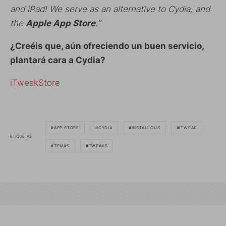
and iPad! We serve as an alternative to Cydia, and
the
Apple App Store
.”
¿Creéis que, aún ofreciendo un buen servicio,
plantará cara a Cydia?
iTweakStore
APP STORE
CYDIA
INSTALLOUS
ITWEAK
ETIQUETAS
TEMAS
TWEAKS