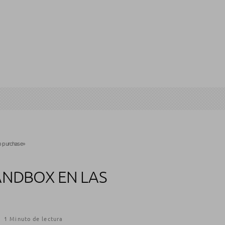
p purchase»
ANDBOX EN LAS
·
1 Minuto de lectura