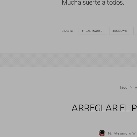
Mucha suerte a todos.
ETIQUETAS
REAL MADRID
RMNEWS
Inicio
A
ARREGLAR EL 
M. Alejandro W.