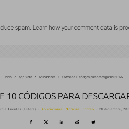
reduce spam.
Learn how your comment data is pro
Inicio
App Store
Aplicaciones
Sorteo de 10 códigos para descargar RMNEWS
E 10 CÓDIGOS PARA DESCARG
rcía Fuentes (Esfera)
·
Aplicaciones
Noticias
Sorteo
·
28 diciembre, 20