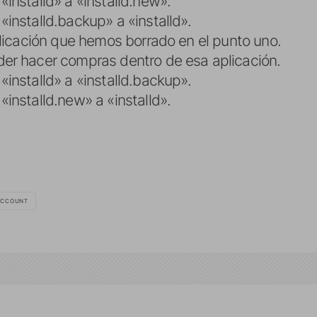
installd» a «installd.new».
installd.backup» a «installd».
plicación que hemos borrado en el punto uno.
er hacer compras dentro de esa aplicación.
installd» a «installd.backup».
installd.new» a «installd».
ACCOUNT