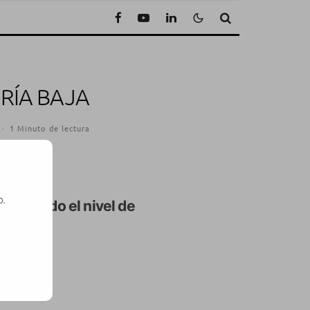
RÍA BAJA
·
1 Minuto de lectura
o.
ón
cuando el nivel de
SE