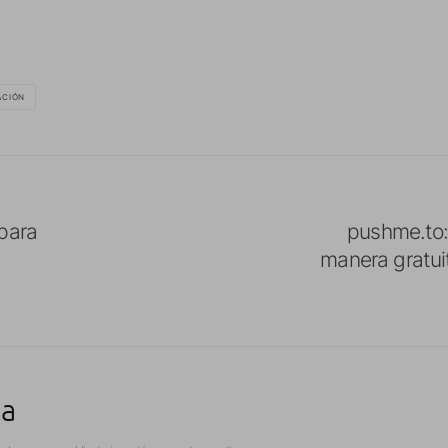
ACIÓN
para
pushme.to:
manera gratuit
ta