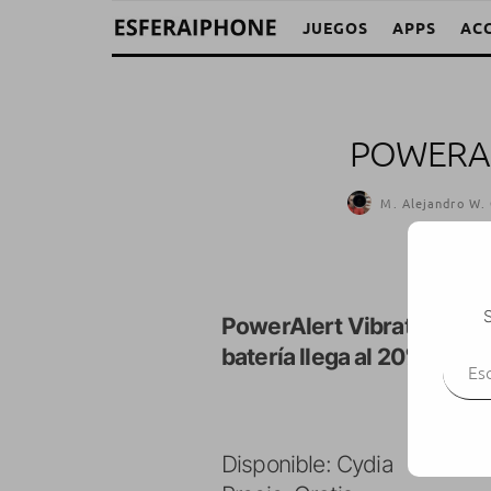
JUEGOS
APPS
AC
POWERAL
M. Alejandro W. 
S
PowerAlert Vibration
hace
Escr
batería llega al 20%
de su 
Disponible: Cydia