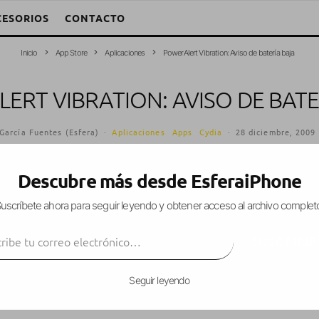
CESORIOS
CONTACTO
Inicio
App Store
Aplicaciones
PowerAlert Vibration: Aviso de batería baja
ERT VIBRATION: AVISO DE BATE
García Fuentes (Esfera)
·
Aplicaciones
Apps
Cydia
·
28 diciembre, 2009
Descubre más desde EsferaiPhone
uscríbete ahora para seguir leyendo y obtener acceso al archivo complet
 que nuestro iPhone nos
avise mediante vibraci
ibe tu correo electrónico…
capacidad.
SUSCRIBIR
Seguir leyendo