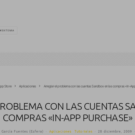
SIXTEMIA
pp Store
Aplicaciones
Arreglar el problema con las cuentas Sandbox en las compras «In-Ap
PROBLEMA CON LAS CUENTAS S
COMPRAS «IN-APP PURCHASE»
 García Fuentes (Esfera)
·
Aplicaciones
Tutoriales
·
28 diciembre, 2009