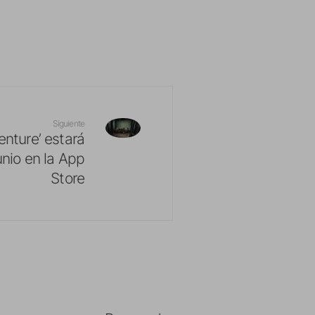
Siguiente
nture’ estará
unio en la App
Store