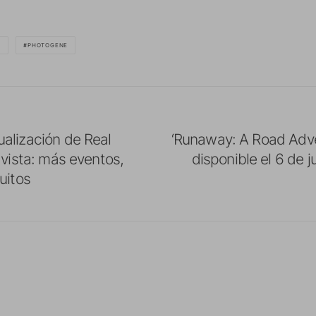
S
PHOTOGENE
alización de Real
‘Runaway: A Road Adve
 vista: más eventos,
disponible el 6 de j
uitos