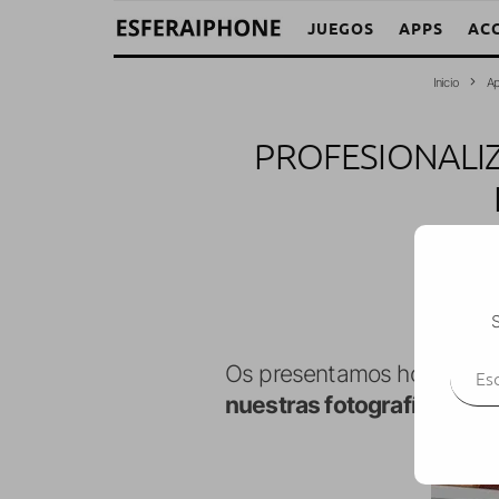
JUEGOS
APPS
AC
Inicio
Ap
PROFESIONALI
S
Escr
Os presentamos hoy una ap
nuestras fotografías de m