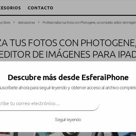
CESORIOS
CONTACTO
p Store
Aplicaciones
Profesionaliza tus fotos con Photogene, un completo editor de imágen
ZA TUS FOTOS CON PHOTOGENE
EDITOR DE IMÁGENES PARA IPA
Alba
·
Aplicaciones
App Store
iPad
·
28 mayo, 2013
·
1 Minuto de lec
Descubre más desde EsferaiPhone
uscríbete ahora para seguir leyendo y obtener acceso al archivo complet
ibe tu correo electrónico…
licación exclusivamente para iPad con la que p
SUSCRIBIR
anera simple y entretenida
.
Seguir leyendo