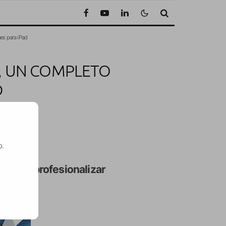
es para iPad
, UN COMPLETO
D
tura
o.
odremos
profesionalizar
SE