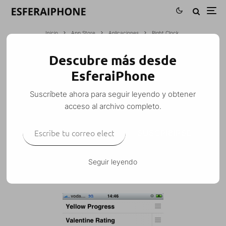
Inicio
App Store
Aplicaciones
Right Clock
Descubre más desde
RIGHT CLOCK
EsferaiPhone
M. Alejandro W. García Fuentes (Esfera)
·
Suscríbete ahora para seguir leyendo y obtener
Aplicaciones
Cydia
Personalización
·
9 febrero, 2009
·
acceso al archivo completo.
1 Minuto de lectura
Escribe tu correo electrónico…
SUSCRIBIRSE
Seguir leyendo
Right Clock
nos permite colocar el reloj de la barra
superior en la parte derecha.