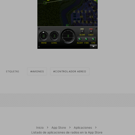
ETIQUETAS
AVIONES
CONTROLADOR AEREO
Inicio
App Store
Aplicaciones
Listado de aplicaciones de radios en la App Store