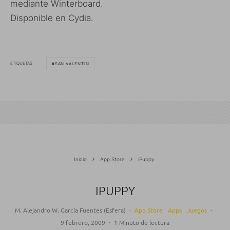
mediante Winterboard.
Disponible en Cydia.
ETIQUETAS
SAN VALENTÍN
Inicio
App Store
iPuppy
IPUPPY
M. Alejandro W. García Fuentes (Esfera)
·
App Store
Apps
Juegos
·
9 febrero, 2009
·
1 Minuto de lectura