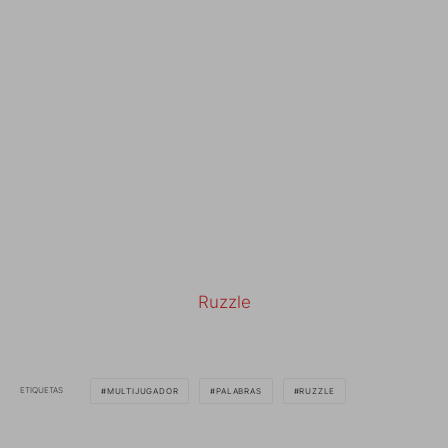
Ruzzle
ETIQUETAS
MULTIJUGADOR
PALABRAS
RUZZLE