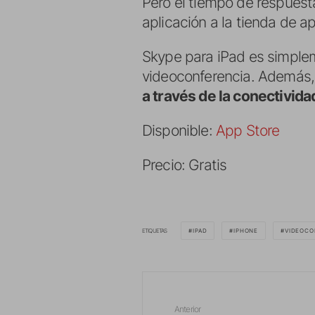
Pero el tiempo de respuesta
aplicación a la tienda de a
Skype para iPad es simple
videoconferencia. Además, 
a través de la conectivid
Disponible:
App Store
Precio: Gratis
ETIQUETAS
IPAD
IPHONE
VIDEOCO
Anterior