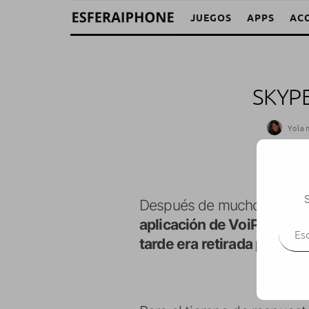
JUEGOS
APPS
AC
SKYPE
Yola
S
Después de mucho esperar, 
Escr
aplicación de VoiP más fa
tarde era retirada por la 