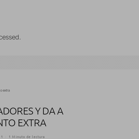
cessed.
o extra
ADORES Y DA A
NTO EXTRA
11
·
1 Minuto de lectura