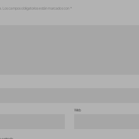
a.
Los campos obligatorios están marcados con
*
Web
a entrada.