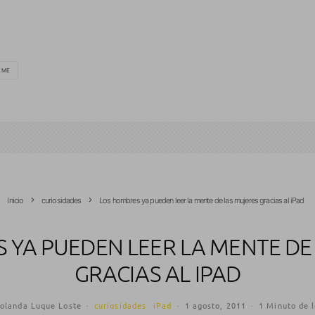
EME
Inicio
curiosidades
Los hombres ya pueden leer la mente de las mujeres gracias al iPad
 YA PUEDEN LEER LA MENTE DE
GRACIAS AL IPAD
olanda Luque Loste
·
curiosidades
iPad
·
1 agosto, 2011
·
1 Minuto de 