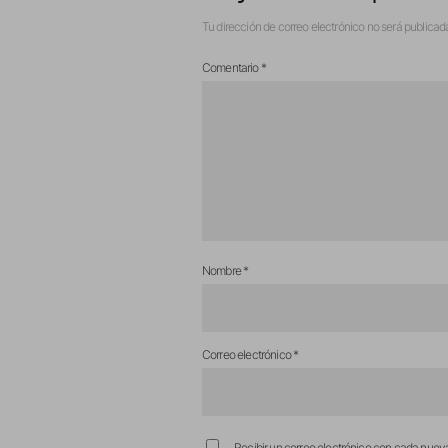
Tu dirección de correo electrónico no será publicad
Comentario
*
Nombre
*
Correo electrónico
*
Recibir un correo electrónico con cada nuev