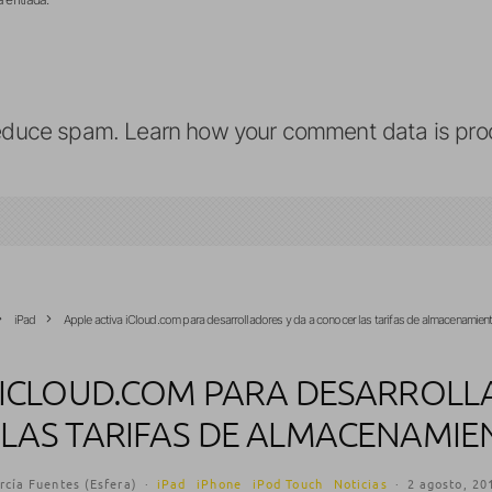
reduce spam.
Learn how your comment data is pro
iPad
Apple activa iCloud.com para desarrolladores y da a conocer las tarifas de almacenamient
 ICLOUD.COM PARA DESARROLL
LAS TARIFAS DE ALMACENAMIE
rcía Fuentes (Esfera)
·
iPad
iPhone
iPod Touch
Noticias
·
2 agosto, 20