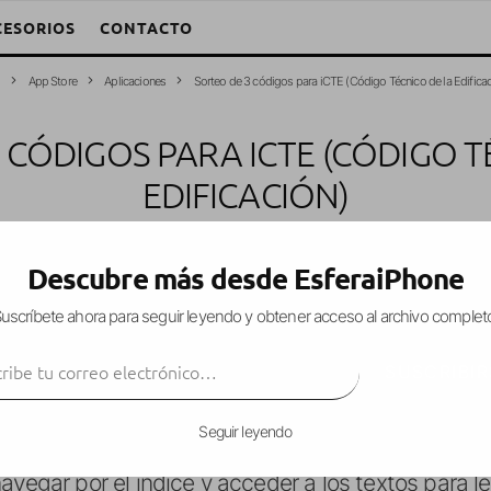
CESORIOS
CONTACTO
o
App Store
Aplicaciones
Sorteo de 3 códigos para iCTE (Código Técnico de la Edificac
 CÓDIGOS PARA ICTE (CÓDIGO T
EDIFICACIÓN)
o W. García Fuentes (Esfera)
·
Aplicaciones
Sorteo
·
7 agosto, 2009
·
1 
Descubre más desde EsferaiPhone
uscríbete ahora para seguir leyendo y obtener acceso al archivo complet
ibe tu correo electrónico…
ite tener al alcance de nuestra mano, el
código t
SUSCRIBIR
do lo necesitemos. Por supuesto, esta aplicación s
tos.
Seguir leyendo
avegar por el índice y acceder a los textos para 