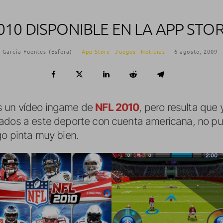
010 DISPONIBLE EN LA APP STO
 García Fuentes (Esfera)
·
App Store
Juegos
Noticias
·
6 agosto, 2009
s un vídeo ingame de
NFL 2010
, pero resulta que 
nados a este deporte con cuenta americana, no pu
go pinta muy bien.