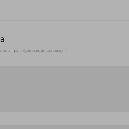
ta
a.
Los campos obligatorios están marcados con
*