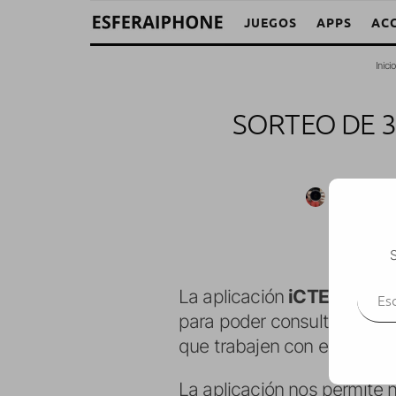
JUEGOS
APPS
AC
Inici
SORTEO DE 3
M. Alejandr
S
Escr
La aplicación
iCTE
nos perm
para poder consultarlo cuan
que trabajen con estos tex
La aplicación nos permite n