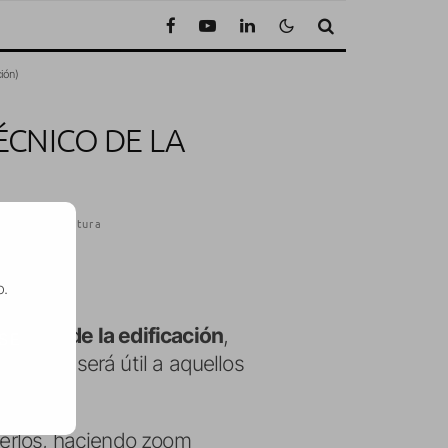
ión)
ÉCNICO DE LA
Minuto de lectura
o.
écnico de la edificación
,
SE
olo les será útil a aquellos
leerlos, haciendo zoom