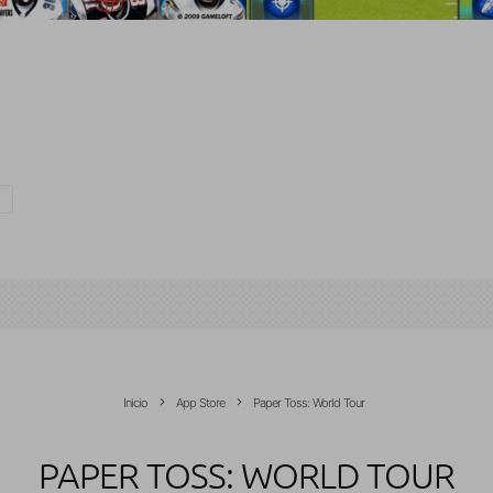
0
Inicio
App Store
Paper Toss: World Tour
PAPER TOSS: WORLD TOUR