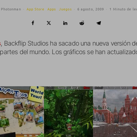
Photonman
·
App Store
Apps
Juegos
·
6 agosto, 2009
·
1 Minuto de le
s
, Backflip Studios ha sacado una nueva versión de
 partes del mundo. Los gráficos se han actualizad