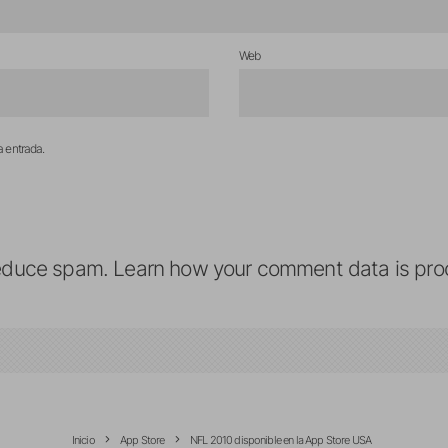
Web
a entrada.
reduce spam.
Learn how your comment data is pro
Inicio
App Store
NFL 2010 disponible en la App Store USA