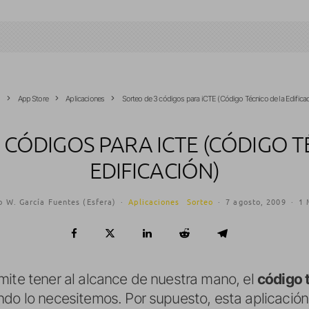
o
App Store
Aplicaciones
Sorteo de 3 códigos para iCTE (Código Técnico de la Edificac
 CÓDIGOS PARA ICTE (CÓDIGO T
EDIFICACIÓN)
o W. García Fuentes (Esfera)
·
Aplicaciones
Sorteo
·
7 agosto, 2009
·
1 
ite tener al alcance de nuestra mano, el
código t
do lo necesitemos. Por supuesto, esta aplicación s