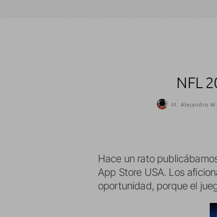
NFL 2
M. Alejandro W.
Hace un rato publicábamo
App Store USA. Los aficio
oportunidad, porque el jue