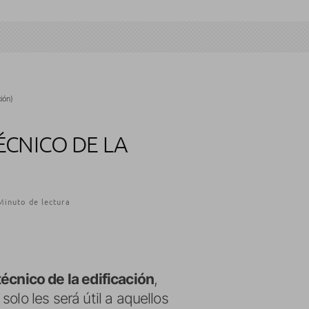
ión)
ÉCNICO DE LA
Minuto de lectura
écnico de la edificación
,
olo les será útil a aquellos