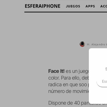
JUEGOS
APPS
AC
M. Alejandro 
S
Face It!
es un juego en el q
Escr
color. Para ello, deberemos
radica en que soo podremo
número de movimientos.
Dispone de 40 pantallas dif