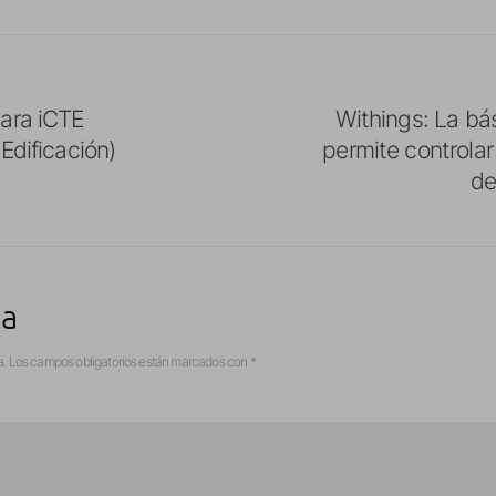
ara iCTE
Withings: La bá
Edificación)
permite controla
de
ta
a.
Los campos obligatorios están marcados con
*