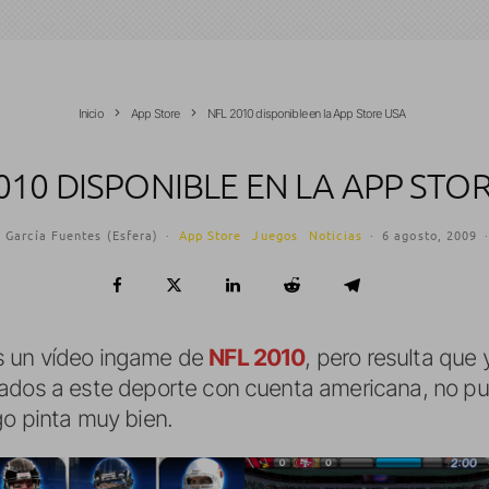
Inicio
App Store
NFL 2010 disponible en la App Store USA
010 DISPONIBLE EN LA APP STO
 García Fuentes (Esfera)
·
App Store
Juegos
Noticias
·
6 agosto, 2009
s un vídeo ingame de
NFL 2010
, pero resulta que 
nados a este deporte con cuenta americana, no pu
go pinta muy bien.