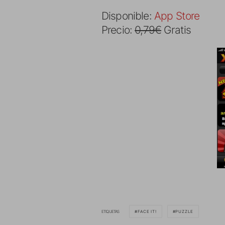
Disponible:
App Store
Precio:
0,79€
Gratis
ETIQUETAS
FACE IT!
PUZZLE