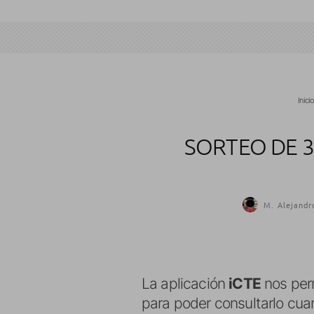
Inici
SORTEO DE 3
M. Alejandr
La aplicación
iCTE
nos perm
para poder consultarlo cuan