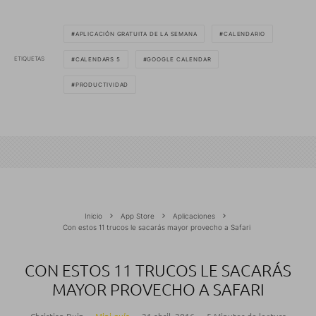
APLICACIÓN GRATUITA DE LA SEMANA
CALENDARIO
ETIQUETAS
CALENDARS 5
GOOGLE CALENDAR
PRODUCTIVIDAD
Inicio
App Store
Aplicaciones
Con estos 11 trucos le sacarás mayor provecho a Safari
CON ESTOS 11 TRUCOS LE SACARÁS
MAYOR PROVECHO A SAFARI
Christian Ruiz
·
Mini guía
·
21 abril, 2016
·
5 Minutos de lectura