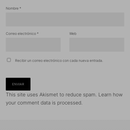
Nombre
*
Correo electrónico
*
Web
Recibir un correo electrónico con cada nueva entrada.
This site uses Akismet to reduce spam.
Learn how
your comment data is processed.