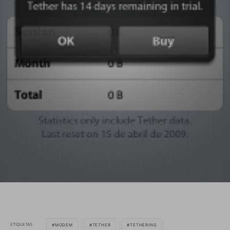
ETIQUETAS
MODEM
TETHER
TETHERING