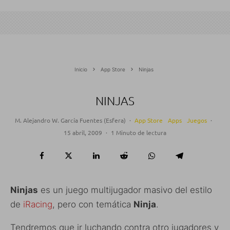
Inicio
App Store
Ninjas
NINJAS
M. Alejandro W. García Fuentes (Esfera)
·
App Store
Apps
Juegos
·
15 abril, 2009
·
1 Minuto de lectura
Ninjas
es un juego multijugador masivo del estilo
de
iRacing
, pero con temática
Ninja
.
Tendremos que ir luchando contra otro jugadores y