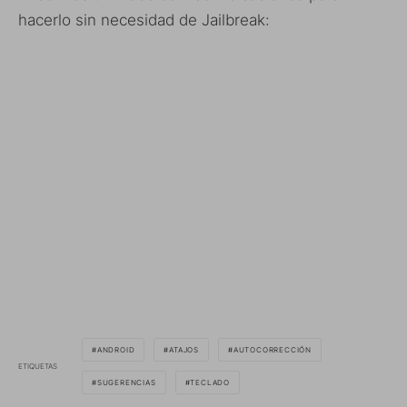
hacerlo sin necesidad de Jailbreak:
ANDROID
ATAJOS
AUTOCORRECCIÓN
ETIQUETAS
SUGERENCIAS
TECLADO