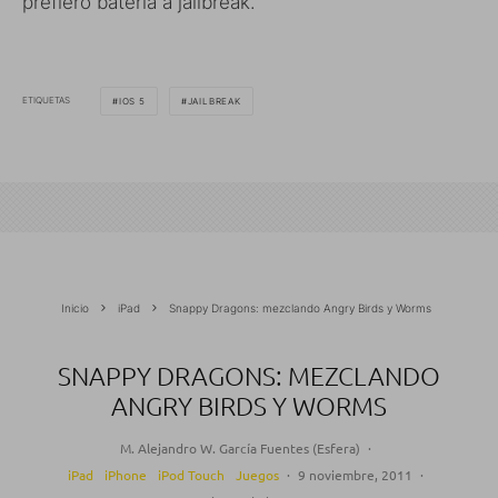
prefiero batería a jailbreak.
ETIQUETAS
IOS 5
JAILBREAK
Inicio
iPad
Snappy Dragons: mezclando Angry Birds y Worms
SNAPPY DRAGONS: MEZCLANDO
ANGRY BIRDS Y WORMS
M. Alejandro W. García Fuentes (Esfera)
·
iPad
iPhone
iPod Touch
Juegos
·
9 noviembre, 2011
·