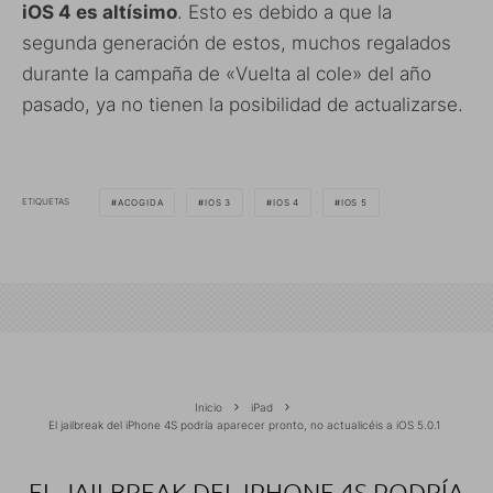
iOS 4 es altísimo
. Esto es debido a que la
segunda generación de estos, muchos regalados
durante la campaña de «Vuelta al cole» del año
pasado, ya no tienen la posibilidad de actualizarse.
ETIQUETAS
ACOGIDA
IOS 3
IOS 4
IOS 5
Inicio
iPad
El jailbreak del iPhone 4S podría aparecer pronto, no actualicéis a iOS 5.0.1
EL JAILBREAK DEL IPHONE 4S PODRÍA