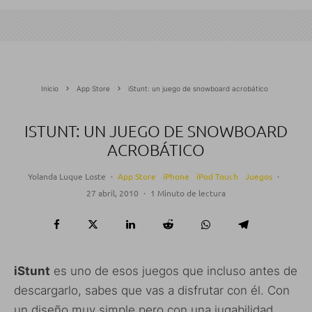
Inicio
App Store
iStunt: un juego de snowboard acrobático
ISTUNT: UN JUEGO DE SNOWBOARD
ACROBÁTICO
Yolanda Luque Loste
·
App Store
iPhone
iPod Touch
Juegos
·
27 abril, 2010
·
1 Minuto de lectura
iStunt
es uno de esos juegos que incluso antes de
descargarlo, sabes que vas a disfrutar con él. Con
un diseño muy simple pero con una jugabilidad