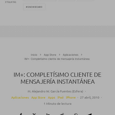
ETIQUETAS
SNOWBOARD
Inicio
App Store
Aplicaciones
IM+: Completísimo cliente de mensajería instantánea
IM+: COMPLETÍSIMO CLIENTE DE
MENSAJERÍA INSTANTÁNEA
M. Alejandro W. García Fuentes (Esfera)
·
Aplicaciones
App Store
Apps
iPad
iPhone
·
27 abril, 2010
·
1 Minuto de lectura