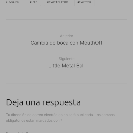
ETIQUETAS
IPAD
TWITTELATOR
TWITTER
Anterior
Cambia de boca con MouthOff
Siguiente
Little Metal Ball
Deja una respuesta
Tu dirección de correo electrónico no será publicada.
Los campos
obligatorios están marcados con
*