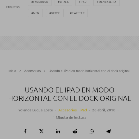
FACEBOOK
GTALK
IPAD
MENSAJERÍA
ETIQUETAS
MSN
SKYPE
TWITTER
Inicio
Accesorios
Usando el iPad en modo horizontal con el dock original
USANDO EL IPAD EN MODO
HORIZONTAL CON EL DOCK ORIGINAL
Yolanda Luque Loste
·
Accesorios
iPad
·
26 abril, 2010
·
1 Minuto de lectura