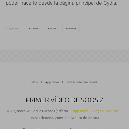
poder hacerlo desde la página principal de Cydia.
ETIQUETAS
CYDIA
ECID
SAURIK
Inicio
App Store
Primer vídeo de Soosiz
PRIMER VÍDEO DE SOOSIZ
M. Alejandro W. García Fuentes (Esfera)
·
App Store
Juegos
Noticias
·
19 septiembre, 2009
·
1 Minuto de lectura