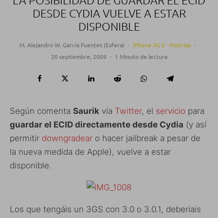
LA POSIBILIDAD DE GUARDAR EL ECID
DESDE CYDIA VUELVE A ESTAR
DISPONIBLE
M. Alejandro W. García Fuentes (Esfera)
·
iPhone 3G S
Noticias
·
20 septiembre, 2009
·
1 Minuto de lectura
Según comenta
Saurik
vía
Twitter
, el
servicio
para
guardar el ECID directamente desde Cydia
(y así
permitir
downgradear
o hacer jailbreak a pesar de
la nueva medida de Apple), vuelve a estar
disponible.
Los que tengáis un 3GS con 3.0 o 3.0.1, deberíais