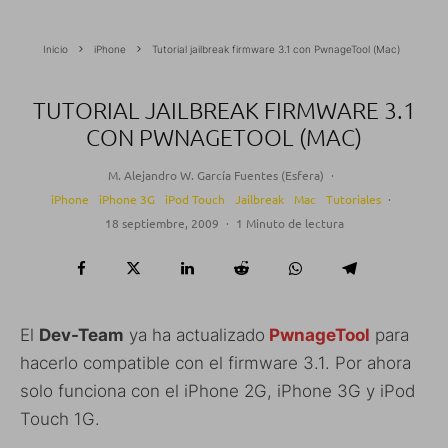
Inicio
iPhone
Tutorial jailbreak firmware 3.1 con PwnageTool (Mac)
TUTORIAL JAILBREAK FIRMWARE 3.1
CON PWNAGETOOL (MAC)
M. Alejandro W. García Fuentes (Esfera)
·
iPhone
iPhone 3G
iPod Touch
Jailbreak
Mac
Tutoriales
·
18 septiembre, 2009
·
1 Minuto de lectura
El
Dev-Team
ya ha actualizado
PwnageTool
para
hacerlo compatible con el firmware 3.1. Por ahora
solo funciona con el iPhone 2G, iPhone 3G y iPod
Touch 1G.