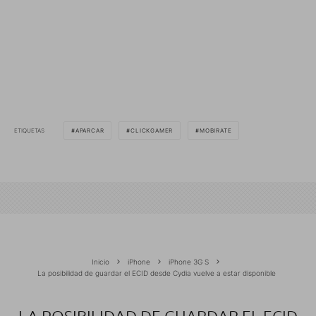
ETIQUETAS
APARCAR
CLICKGAMER
MOBIRATE
Inicio
iPhone
iPhone 3G S
La posibilidad de guardar el ECID desde Cydia vuelve a estar disponible