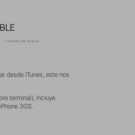
IBLE
·
1 Minuto de lectura
rar desde iTunes, este nos
bre terminal), incluye
l iPhone 3GS.