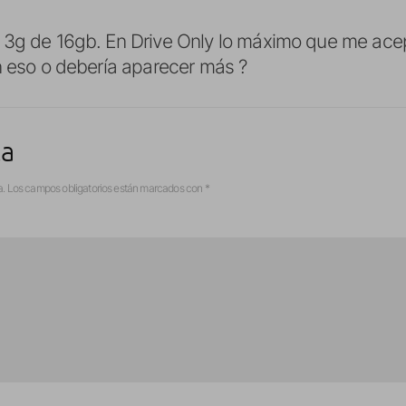
 3g de 16gb. En Drive Only lo máximo que me acep
n eso o debería aparecer más ?
ta
a.
Los campos obligatorios están marcados con
*