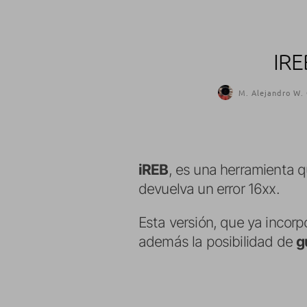
IRE
M. Alejandro W. 
iREB
, es una herramienta q
devuelva un error 16xx.
Esta versión, que ya incorpo
además la posibilidad de
g