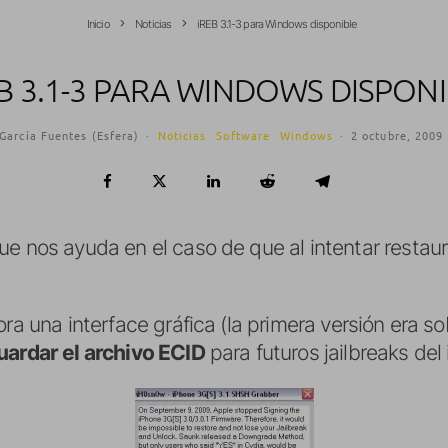
Inicio
Noticias
iREB 3.1-3 para Windows disponible
B 3.1-3 PARA WINDOWS DISPON
García Fuentes (Esfera)
·
Noticias
Software
Windows
·
2 octubre, 2009
ue nos ayuda en el caso de que al intentar restau
ra una interface gráfica (la primera versión era so
uardar el archivo ECID
para futuros jailbreaks de