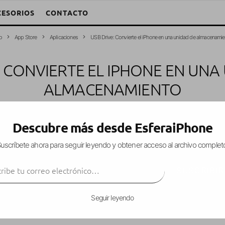
CESORIOS
CONTACTO
o
App Store
Aplicaciones
USB Drive: Convierte el iPhone en una unidad de almacenami
: CONVIERTE EL IPHONE EN UNA
ALMACENAMIENTO
. García Fuentes (Esfera)
·
Aplicaciones
Apps
Cydia
·
2 octubre, 2009
·
Descubre más desde EsferaiPhone
uscríbete ahora para seguir leyendo y obtener acceso al archivo complet
ibe tu correo electrónico…
n en fase beta (así que usadla con cuidad), que n
SUSCRIBIR
 sea reconocida por el ordenador como
unicad de
Seguir leyendo