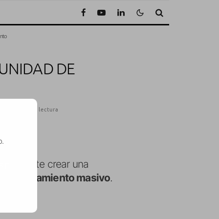
ento
 UNIDAD DE
1 Minuto de lectura
o.
os permite crear una
SE
 almacenamiento masivo
.