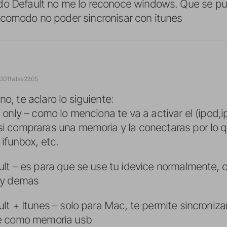
do Default no me lo reconoce windows. Que se pu
ncomodo no poder sincronisar con itunes
2011 a las 22:05
o, te aclaro lo siguiente:
e only – como lo menciona te va a activar el (ipod
i compraras una memoria y la conectaras por lo qu
 ifunbox, etc.
ult – es para que se use tu idevice normalmente, o
 y demas
ult + Itunes – solo para Mac, te permite sincronizar
e como memoria usb