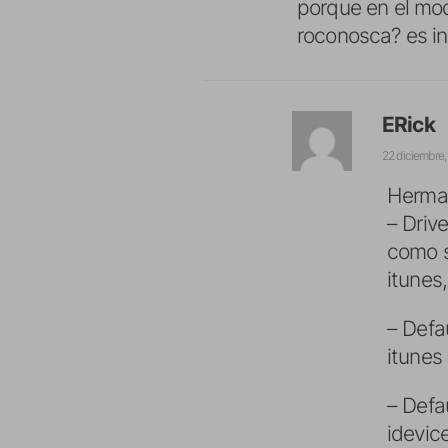
porque en el mo
roconosca? es i
ERick
22 diciembre, 
Herman
– Driv
como s
itunes,
– Defa
itunes
– Defa
idevic