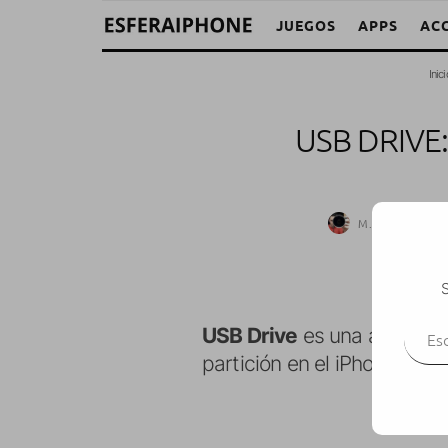
JUEGOS
APPS
AC
Inici
USB DRIVE
M. Alejandro W
S
Escr
USB Drive
es una aplicació
partición en el iPhone que