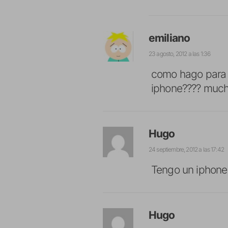
emiliano
23 agosto, 2012 a las 1:36
como hago para ve
iphone???? much
Hugo
24 septiembre, 2012 a las 17:42
Tengo un iphone
Hugo