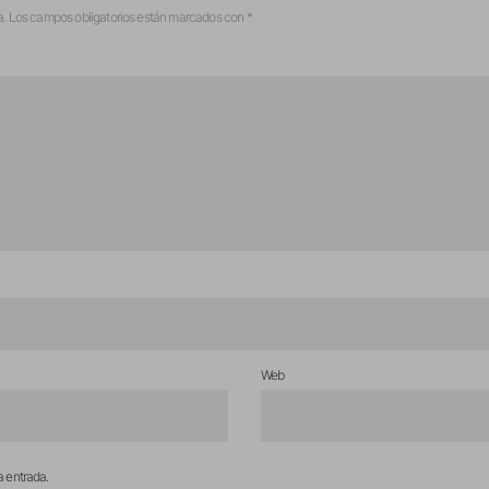
a.
Los campos obligatorios están marcados con
*
Web
a entrada.