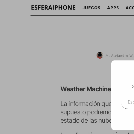
JUEGOS
APPS
AC
M. Alejandro W.
S
Weather Machine
es una 
Escr
La información que nos mue
supuesto podremos usar el 
estado de las nubes o selec