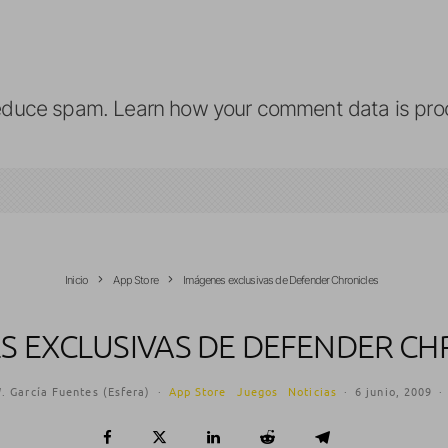
reduce spam.
Learn how your comment data is pro
Inicio
App Store
Imágenes exclusivas de Defender Chronicles
S EXCLUSIVAS DE DEFENDER CH
. García Fuentes (Esfera)
·
App Store
Juegos
Noticias
·
6 junio, 2009
·