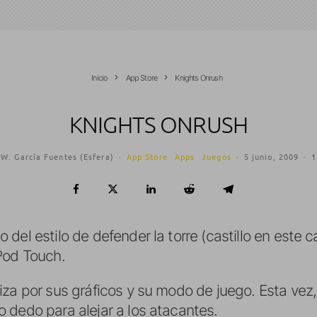
Inicio
App Store
Knights Onrush
KNIGHTS ONRUSH
 W. García Fuentes (Esfera)
·
App Store
Apps
Juegos
·
5 junio, 2009
·
1
 del estilo de defender la torre (castillo en este 
Pod Touch.
za por sus gráficos y su modo de juego. Esta vez, 
 dedo para alejar a los atacantes.