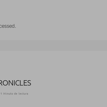
cessed.
RONICLES
1 Minuto de lectura