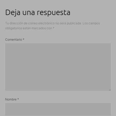
Deja una respuesta
Tu dirección de correo electrónico no será publicada.
Los campos
obligatorios están marcados con
*
Comentario
*
Nombre
*