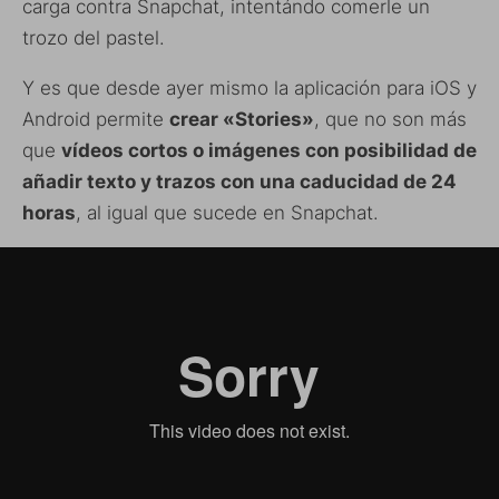
carga contra Snapchat, intentándo comerle un
trozo del pastel.
Y es que desde ayer mismo la aplicación para iOS y
Android permite
crear «Stories»
, que no son más
que
vídeos cortos o imágenes con posibilidad de
añadir texto y trazos con una caducidad de 24
horas
, al igual que sucede en Snapchat.