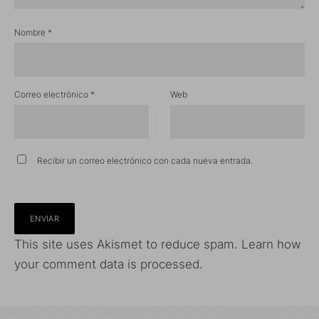
Nombre
*
Correo electrónico
*
Web
Recibir un correo electrónico con cada nueva entrada.
This site uses Akismet to reduce spam.
Learn how
your comment data is processed.