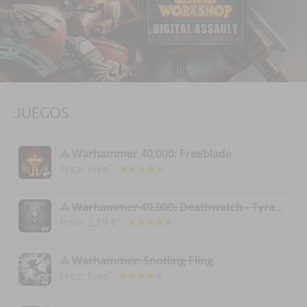
JUEGOS
‎Warhammer 40,000: Freeblade
+
Price:
Free
‎Warhammer 40,000: Deathwatch - Tyranid Invasion
+
Price:
2,29 €
‎Warhammer: Snotling Fling
+
Price:
Free