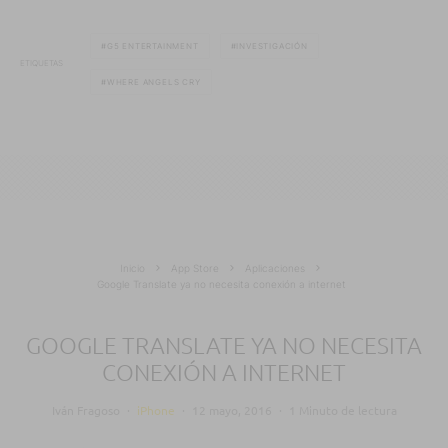
G5 ENTERTAINMENT
INVESTIGACIÓN
ETIQUETAS
WHERE ANGELS CRY
Inicio
App Store
Aplicaciones
Google Translate ya no necesita conexión a internet
GOOGLE TRANSLATE YA NO NECESITA
CONEXIÓN A INTERNET
Iván Fragoso
·
iPhone
·
12 mayo, 2016
·
1 Minuto de lectura