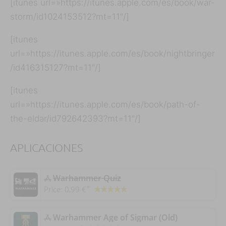
[itunes url=»https://itunes.apple.com/es/book/war-
storm/id1024153512?mt=11″/]
[itunes
url=»https://itunes.apple.com/es/book/nightbringer
/id416315127?mt=11″/]
[itunes
url=»https://itunes.apple.com/es/book/path-of-
the-eldar/id792642393?mt=11″/]
APLICACIONES
Warhammer Quiz
+
Price:
0,99 €
‎Warhammer Age of Sigmar (Old)