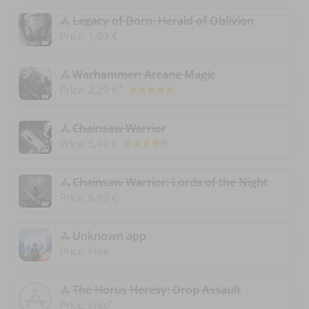
‎Legacy of Dorn: Herald of Oblivion
Price:
1,09 €
Warhammer: Arcane Magic
+
Price:
2,29 €
‎Chainsaw Warrior
Price:
5,49 €
Chainsaw Warrior: Lords of the Night
Price:
6,99 €
Unknown app
Price:
Free
‎The Horus Heresy: Drop Assault
+
Price:
Free