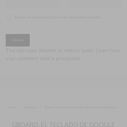
Recibir un correo electrónico con cada nueva entrada.
This site uses Akismet to reduce spam.
Learn how
your comment data is processed.
Inicio
App Store
Gboard, el teclado de Google aterriza en la App Store
GBOARD, EL TECLADO DE GOOGLE