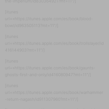
the-imperium/id830364921?mt=11″/]
[itunes
url=»https://itunes.apple.com/es/book/blood-
bowl/id963505113?mt=11″/]
[itunes
url=»https://itunes.apple.com/es/book/trollslayer/id
416144903?mt=11″/]
[itunes
url=»https://itunes.apple.com/es/book/gaunts-
ghosts-first-and-only/id416080947?mt=11″/]
[itunes
url=»https://itunes.apple.com/es/book/warhammer
-return-nagash/id911307960?mt=11″/]