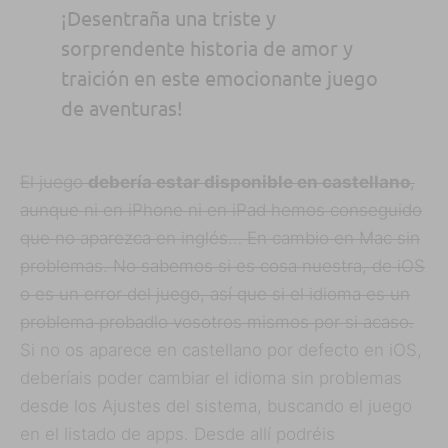
¡Desentraña una triste y
sorprendente historia de amor y
traición en este emocionante juego
de aventuras!
El juego
debería estar disponible en castellano
,
aunque ni en iPhone ni en iPad hemos conseguido
que no aparezca en inglés… En cambio en Mac sin
problemas. No sabemos si es cosa nuestra, de iOS
o es un error del juego, así que si el idioma es un
problema probadlo vosotros mismos por si acaso.
Si no os aparece en castellano por defecto en iOS,
deberíais poder cambiar el idioma sin problemas
desde los Ajustes del sistema, buscando el juego
en el listado de apps. Desde allí podréis