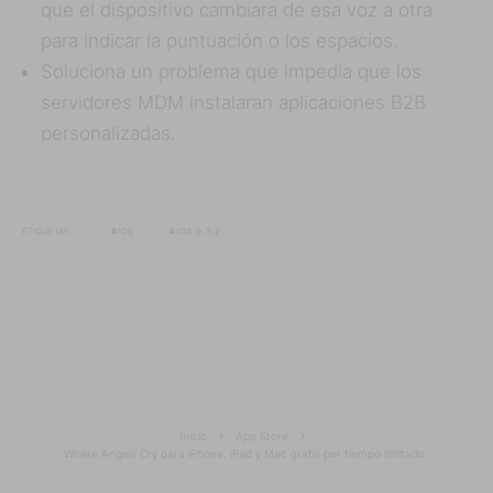
que el dispositivo cambiara de esa voz a otra
para indicar la puntuación o los espacios.
Soluciona un problema que impedía que los
servidores MDM instalaran aplicaciones B2B
personalizadas.
ETIQUETAS
IOS
IOS 9.3.2
Inicio
App Store
Where Angels Cry para iPhone, iPad y Mac gratis por tiempo limitado