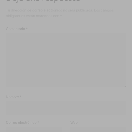
Tu dirección de correo electrónico no será publicada.
Los campos
obligatorios están marcados con
*
Comentario
*
Nombre
*
Correo electrónico
*
Web