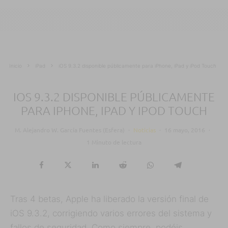
Inicio
iPad
iOS 9.3.2 disponible públicamente para iPhone, iPad y iPod Touch
IOS 9.3.2 DISPONIBLE PÚBLICAMENTE
PARA IPHONE, IPAD Y IPOD TOUCH
M. Alejandro W. García Fuentes (Esfera)
·
Noticias
·
16 mayo, 2016
·
1 Minuto de lectura
Tras 4 betas, Apple ha liberado la versión final de
iOS 9.3.2, corrigiendo varios errores del sistema y
fallos de seguridad. Como siempre, podéis