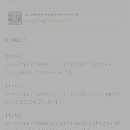
Blood Bowl: Kerrunch
+
Price:
Free
LIBROS
[itunes
url=»https://itunes.apple.com/es/book/horus-
rising/id416072787?mt=11″/]
[itunes
url=»https://itunes.apple.com/es/book/armageddo
n/id673056400?mt=11″/]
[itunes
url=»https://itunes.apple.com/es/book/knights-of-