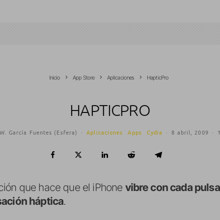
Inicio
App Store
Aplicaciones
HapticPro
HAPTICPRO
W. García Fuentes (Esfera)
·
Aplicaciones
Apps
Cydia
·
8 abril, 2009
·
ción que hace que el iPhone
vibre con cada puls
ación háptica
.