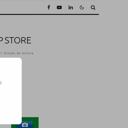
P STORE
1 Minuto de lectura
o.
SE