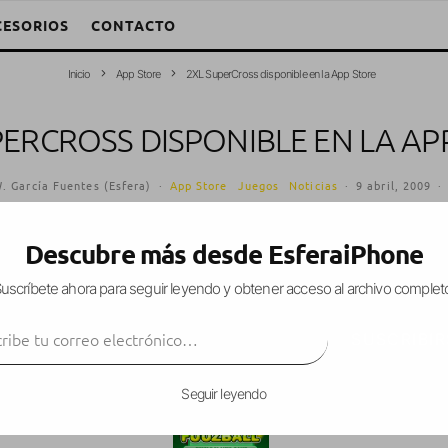
CESORIOS
CONTACTO
Inicio
App Store
2XL SuperCross disponible en la App Store
PERCROSS DISPONIBLE EN LA AP
. García Fuentes (Esfera)
·
App Store
Juegos
Noticias
·
9 abril, 2009
·
Descubre más desde EsferaiPhone
uscríbete ahora para seguir leyendo y obtener acceso al archivo complet
App Store el juego
2XL SuperCross
.
ibe tu correo electrónico…
SUSCRIBIR
Seguir leyendo