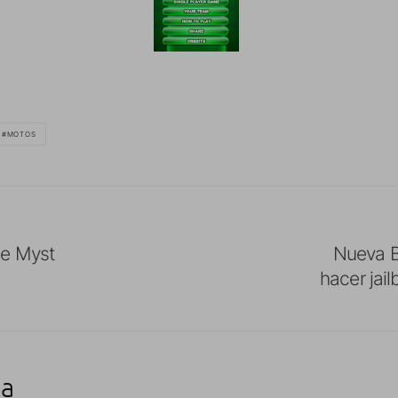
MOTOS
de Myst
Nueva 
hacer jai
ta