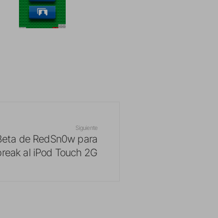
Siguiente
Beta de RedSn0w para
lbreak al iPod Touch 2G