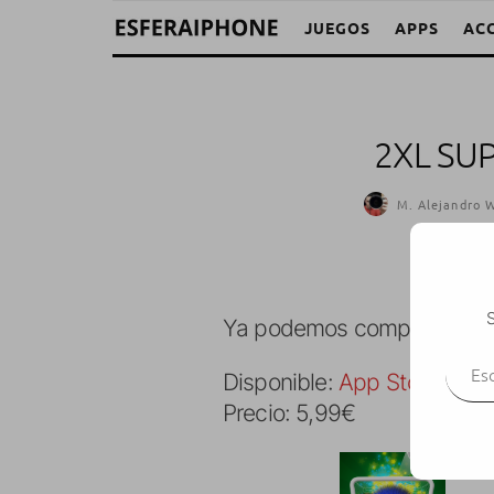
JUEGOS
APPS
AC
2XL SU
M. Alejandro W
S
Ya podemos comprar en la 
Escr
Disponible:
App Store
Precio: 5,99€