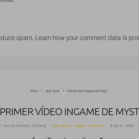
a entrada.
reduce spam.
Learn how your comment data is pro
Inicio
App Store
Primer vídeo ingame de Myst
PRIMER VÍDEO INGAME DE MYS
. García Fuentes (Esfera)
·
App Store
Juegos
Noticias
·
8 abril, 2009
·