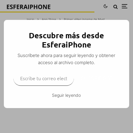
Inicio
App Store
Primer vídeo ingame de Myst
Descubre más desde
PRIMER VÍDEO INGAME DE MYST
EsferaiPhone
M. Alejandro W. García Fuentes (Esfera)
·
App Store
Juegos
Noticias
·
Suscríbete ahora para seguir leyendo y obtener
8 abril, 2009
·
1 Minuto de lectura
acceso al archivo completo.
Escribe tu correo electrónico…
SUSCRIBIRSE
Primer vídeo ingame del port de
Myst
para iPhone.
Seguir leyendo