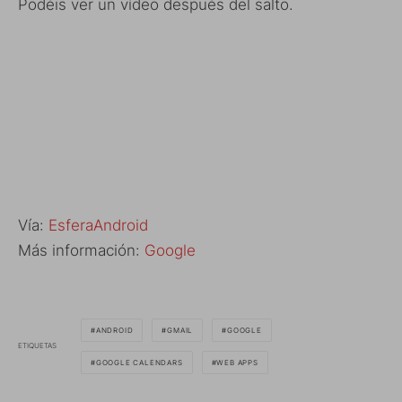
Podéis ver un vídeo después del salto.
Vía:
EsferaAndroid
Más información:
Google
ANDROID
GMAIL
GOOGLE
ETIQUETAS
GOOGLE CALENDARS
WEB APPS