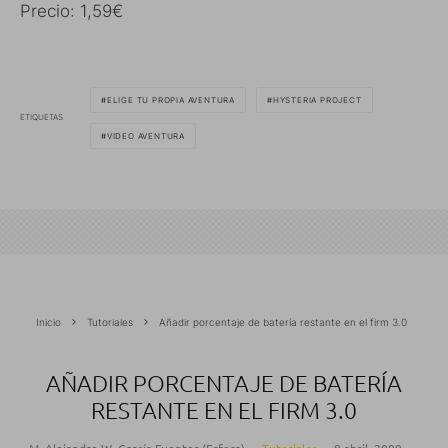
Precio: 1,59€
ELIGE TU PROPIA AVENTURA
HYSTERIA PROJECT
ETIQUETAS
VIDEO AVENTURA
Inicio
Tutoriales
Añadir porcentaje de batería restante en el firm 3.0
AÑADIR PORCENTAJE DE BATERÍA
RESTANTE EN EL FIRM 3.0
M. Alejandro W. García Fuentes (Esfera)
·
Tutoriales
·
8 abril, 2009
·