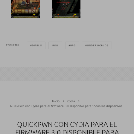
ETIQUETAS
DIABLO
ROL
RPG
UNDERWORLDS
Inicio
Cydia
QuickPwn con Cydia para el firmware 3.0 disponible para todos los dispositivos
QUICKPWN CON CYDIA PARA EL
FIRMWARE 3.0 DISPONIBLE PARA