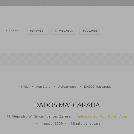
ETIQUETAS
BROWSER
NAVEGADOR
OCEANUS
Inicio
App Store
Aplicaciones
DADOS Mascarada
DADOS MASCARADA
M. Alejandro W. García Fuentes (Esfera)
·
Aplicaciones
App Store
Apps
·
11 mayo, 2009
·
1 Minuto de lectura