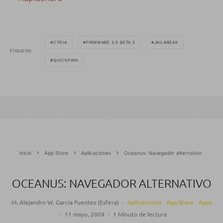
CYDIA
FIRMWARE 3.0 BETA 5
JAILBREAK
ETIQUETAS
QUICKPWN
Inicio
App Store
Aplicaciones
Oceanus: Navegador alternativo
OCEANUS: NAVEGADOR ALTERNATIVO
M. Alejandro W. García Fuentes (Esfera)
·
Aplicaciones
App Store
Apps
·
11 mayo, 2009
·
1 Minuto de lectura