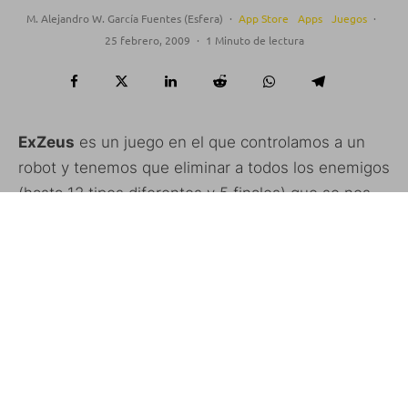
M. Alejandro W. García Fuentes (Esfera)
·
App Store
Apps
Juegos
·
25 febrero, 2009
·
1 Minuto de lectura
ExZeus
es un juego en el que controlamos a un
robot y tenemos que eliminar a todos los enemigos
(hasta 12 tipos diferentes y 5 finales) que se nos
pongan por delante.
Los gráficos són en 3D y el control hace uso del
acelerómetro para desplazarnos mientras que la
pantalla nos permite disparar.
Disponible:
App Store
Precio: 4,99€