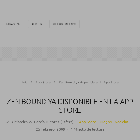
ETIQUETAS
FÍSICA
ILLUSION LABS
Inicio
App Store
Zen Bound ya disponible en la App Store
ZEN BOUND YA DISPONIBLE EN LA APP
STORE
M. Alejandro W. García Fuentes (Esfera)
·
App Store
Juegos
Noticias
·
25 febrero, 2009
·
1 Minuto de lectura