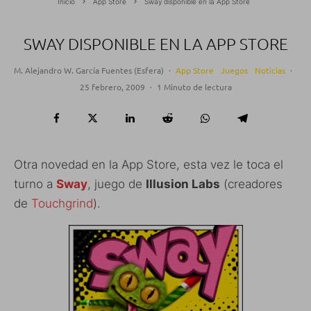
Inicio
App Store
Sway disponible en la App Store
SWAY DISPONIBLE EN LA APP STORE
M. Alejandro W. García Fuentes (Esfera)
·
App Store
Juegos
Noticias
·
25 febrero, 2009
·
1 Minuto de lectura
Otra novedad en la App Store, esta vez le toca el
turno a
Sway
, juego de
Illusion Labs
(creadores
de
Touchgrind
).