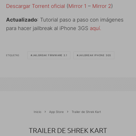
Descargar Torrent oficial
(
Mirror 1
–
Mirror 2
)
Actualizado
: Tutorial paso a paso con imágenes
para hacer jailbreak al iPhone 3GS
aquí.
ETIQUETAS
JAILBREAK FIRMWARE 3.1
JAILBREAK IPHONE 3GS
Inicio
App Store
Trailer de Shrek Kart
TRAILER DE SHREK KART