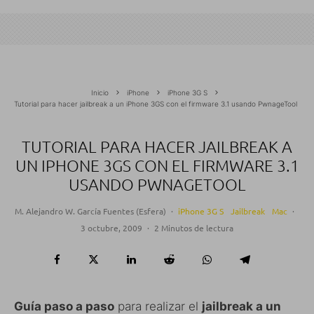
Inicio
iPhone
iPhone 3G S
Tutorial para hacer jailbreak a un iPhone 3GS con el firmware 3.1 usando PwnageTool
TUTORIAL PARA HACER JAILBREAK A
UN IPHONE 3GS CON EL FIRMWARE 3.1
USANDO PWNAGETOOL
M. Alejandro W. García Fuentes (Esfera)
·
iPhone 3G S
Jailbreak
Mac
·
3 octubre, 2009
·
2 Minutos de lectura
Guía paso a paso
para realizar el
jailbreak a un