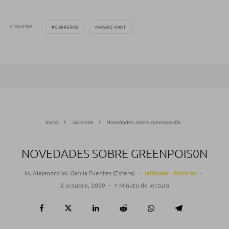
ETIQUETAS
CARRERAS
MARIO KART
Inicio
Jailbreak
Novedades sobre greenpois0n
NOVEDADES SOBRE GREENPOIS0N
M. Alejandro W. García Fuentes (Esfera)
·
Jailbreak
Noticias
·
2 octubre, 2009
·
1 Minuto de lectura