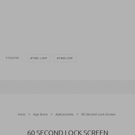
ETIQUETAS
TIME LOOP
TIMELOOP
Inicio
App Store
Aplicaciones
60 Second Lock Screen
60 SECOND LOCK SCREEN