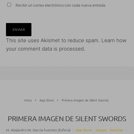
Recibir un correo electrónico con cada nueva entrada.
This site uses Akismet to reduce spam.
Learn how
your comment data is processed.
Inicio
App Store
Primera imagen de Silent Swords
PRIMERA IMAGEN DE SILENT SWORDS
M. Alejandro W. García Fuentes (Esfera)
·
App Store
Juegos
Noticias
·