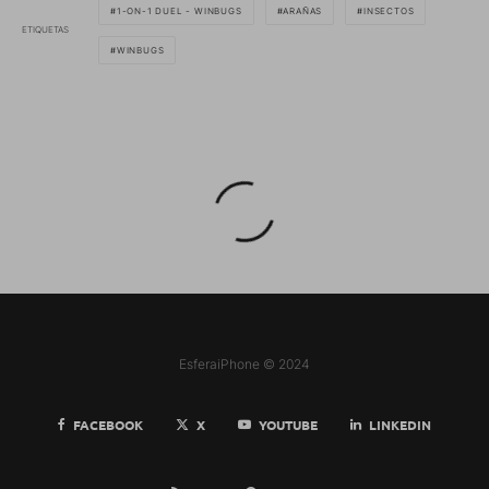
1-ON-1 DUEL - WINBUGS
ARAÑAS
INSECTOS
ETIQUETAS
WINBUGS
EsferaiPhone © 2024
FACEBOOK
X
YOUTUBE
LINKEDIN