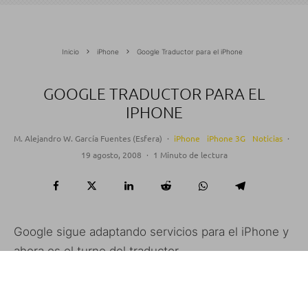
Inicio
iPhone
Google Traductor para el iPhone
GOOGLE TRADUCTOR PARA EL
IPHONE
M. Alejandro W. García Fuentes (Esfera)
·
iPhone
iPhone 3G
Noticias
·
19 agosto, 2008
·
1 Minuto de lectura
Google sigue adaptando servicios para el iPhone y
ahora es el turno del traductor.