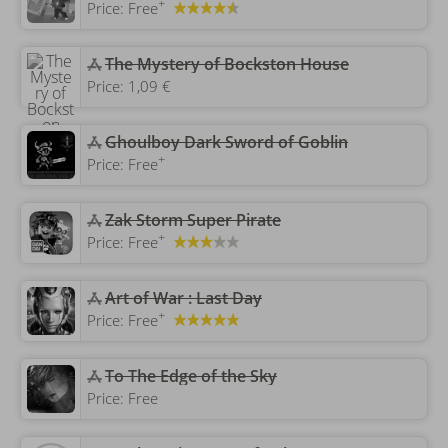
+
Price:
Free
‎The Mystery of Bockston House
Price:
1,09 €
Ghoulboy Dark Sword of Goblin
+
Price:
Free
Zak Storm Super Pirate
+
Price:
Free
‎Art of War : Last Day
+
Price:
Free
‎To The Edge of the Sky
Price:
Free