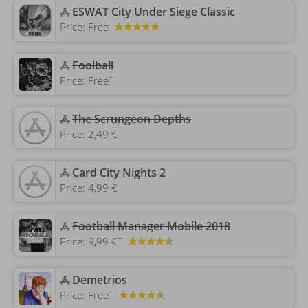
‎ESWAT City Under Siege Classic
Price:
Free
Foolball
+
Price:
Free
‎The Scrungeon Depths
Price:
2,49 €
‎Card City Nights 2
Price:
4,99 €
Football Manager Mobile 2018
+
Price:
9,99 €
‎Demetrios
+
Price:
Free