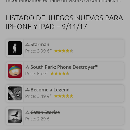
recomendamos echarle un vistazo a continuación.
LISTADO DE JUEGOS NUEVOS PARA
IPHONE Y IPAD – 9/11/17
‎Starman
+
Price:
3,99 €
‎South Park: Phone Destroyer™
+
Price:
Free
Become a Legend
+
Price:
3,49 €
Catan Stories
Price:
2,29 €