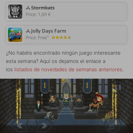
‎Stormkats
Price:
1,09 €
‎Jolly Days Farm
+
Price:
Free
¿No habéis encontrado ningún juego interesante
esta semana? Aquí os dejamos el enlace a
los
listados de novedades de semanas anteriores
.