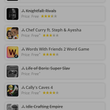
‎Knightfall: Rivals
Price:
Free
‎Chef Curry ft. Steph & Ayesha
+
Price:
Free
‎Words With Friends 2 Word Game
+
Price:
Free
‎Life of Boris: Super Slav
+
Price:
Free
‎Cally's Caves 4
+
Price:
Free
‎Idle Crafting Empire