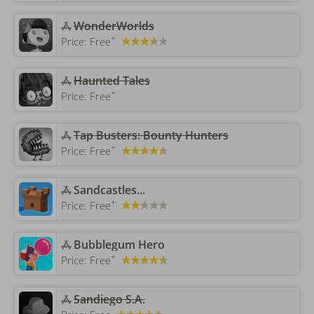
‎WonderWorlds
+
Price:
Free
Haunted Tales
+
Price:
Free
‎Tap Busters: Bounty Hunters
+
Price:
Free
‎Sandcastles...
+
Price:
Free
‎Bubblegum Hero
+
Price:
Free
‎Sandiego S.A.