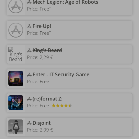
‎Mech Legion: Age of Robots
+
Price:
Free
‎Fire Up!
+
Price:
Free
‎King's Beard
Price:
2,29 €
‎Enter - IT Security Game
Price:
Free
‎(re)format Z:
Price:
Free
‎Disjoint
Price:
2,99 €