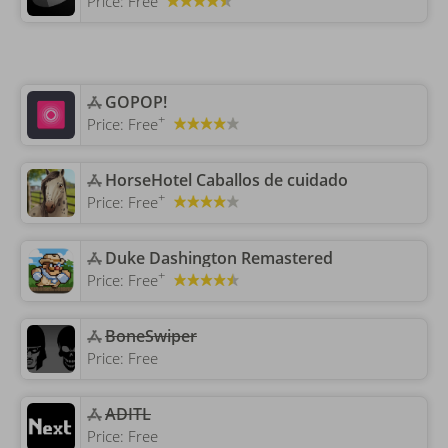
Price:
Free
‎GOPOP!
+
Price:
Free
‎HorseHotel Caballos de cuidado
+
Price:
Free
‎Duke Dashington Remastered
+
Price:
Free
‎BoneSwiper
Price:
Free
‎ADITL
Price:
Free