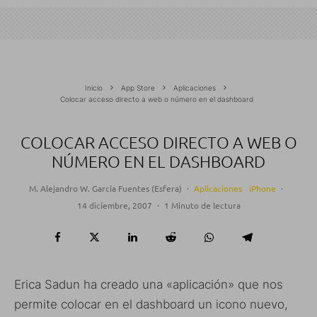
Inicio
App Store
Aplicaciones
Colocar acceso directo a web o número en el dashboard
COLOCAR ACCESO DIRECTO A WEB O
NÚMERO EN EL DASHBOARD
M. Alejandro W. García Fuentes (Esfera)
·
Aplicaciones
iPhone
·
14 diciembre, 2007
·
1 Minuto de lectura
Erica Sadun ha creado una «aplicación» que nos
permite colocar en el dashboard un icono nuevo,