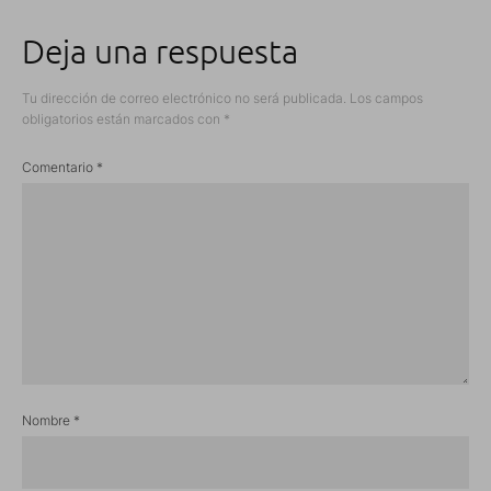
Deja una respuesta
Tu dirección de correo electrónico no será publicada.
Los campos
obligatorios están marcados con
*
Comentario
*
Nombre
*