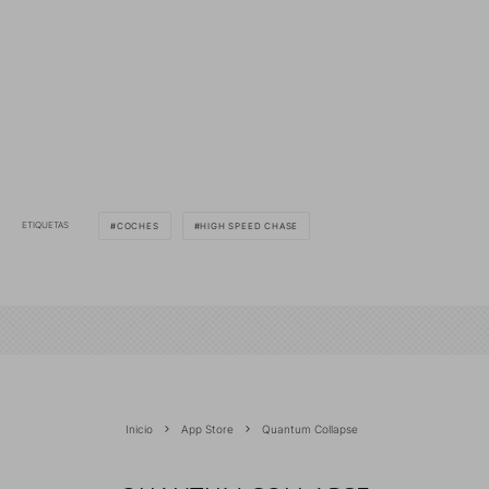
ETIQUETAS
COCHES
HIGH SPEED CHASE
Inicio
App Store
Quantum Collapse