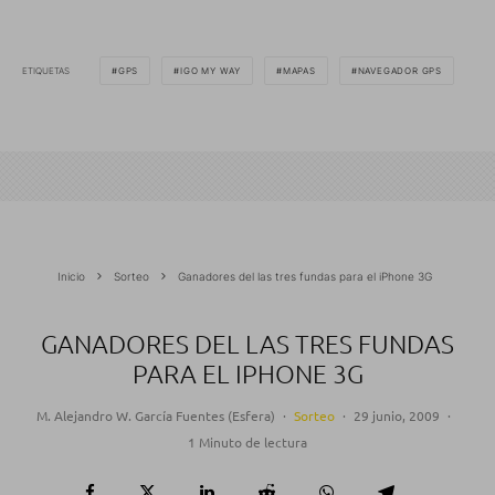
ETIQUETAS
GPS
IGO MY WAY
MAPAS
NAVEGADOR GPS
Inicio
Sorteo
Ganadores del las tres fundas para el iPhone 3G
GANADORES DEL LAS TRES FUNDAS
PARA EL IPHONE 3G
M. Alejandro W. García Fuentes (Esfera)
·
Sorteo
·
29 junio, 2009
·
1 Minuto de lectura