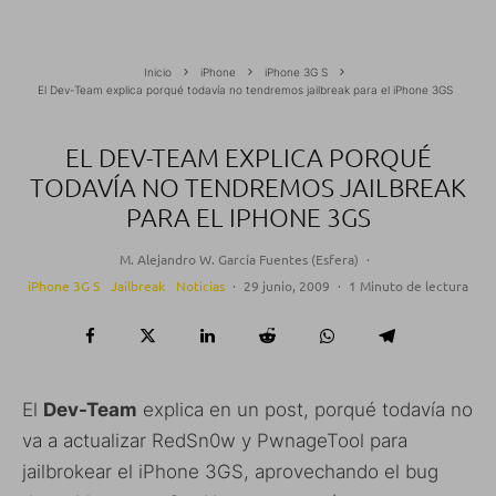
Inicio
iPhone
iPhone 3G S
El Dev-Team explica porqué todavía no tendremos jailbreak para el iPhone 3GS
EL DEV-TEAM EXPLICA PORQUÉ
TODAVÍA NO TENDREMOS JAILBREAK
PARA EL IPHONE 3GS
M. Alejandro W. García Fuentes (Esfera)
·
iPhone 3G S
Jailbreak
Noticias
·
29 junio, 2009
·
1 Minuto de lectura
El
Dev-Team
explica en un post, porqué todavía no
va a actualizar RedSn0w y PwnageTool para
jailbrokear el iPhone 3GS, aprovechando el bug