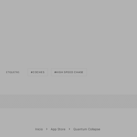
ETIQUETAS
COCHES
HIGH SPEED CHASE
Inicio
App Store
Quantum Collapse