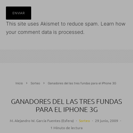
This site uses Akismet to reduce spam.
Learn how
your comment data is processed.
Inicio
Sorteo
Ganadores del las tres fundas para el iPhone 3G
GANADORES DEL LAS TRES FUNDAS
PARA EL IPHONE 3G
M. Alejandro W. García Fuentes (Esfera)
·
Sorteo
·
29 junio, 2009
·
1 Minuto de lectura