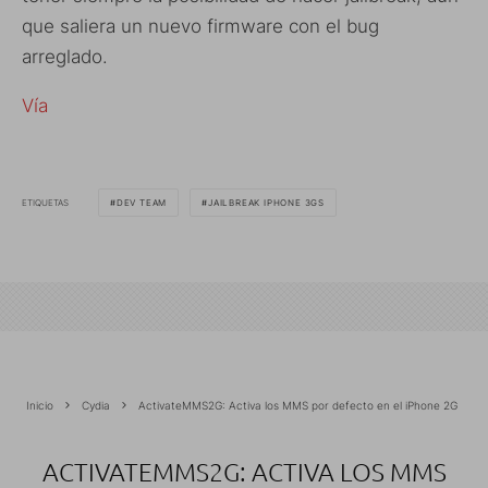
que saliera un nuevo firmware con el bug
arreglado.
Vía
ETIQUETAS
DEV TEAM
JAILBREAK IPHONE 3GS
Inicio
Cydia
ActivateMMS2G: Activa los MMS por defecto en el iPhone 2G
ACTIVATEMMS2G: ACTIVA LOS MMS