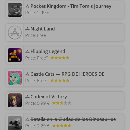
‎Pocket Kingdom - Tim Tom's Journey
Price:
2,99 €
‎Night Land
Price:
Free
‎Flipping Legend
+
Price:
Free
‎Castle Cats — RPG DE HEROES DE
+
Price:
Free
‎Codex of Victory
Price:
5,99 €
‎Batalla en la Ciudad de los Dinosaurios
Price:
2,29 €