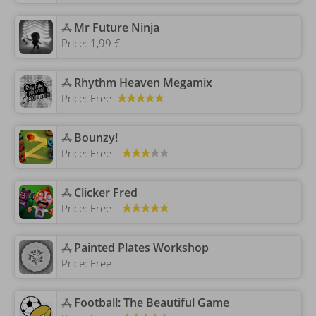
‎Mr Future Ninja
Price:
1,99 €
Rhythm Heaven Megamix
Price:
Free
‎Bounzy!
+
Price:
Free
‎Clicker Fred
+
Price:
Free
‎Painted Plates Workshop
Price:
Free
‎Football: The Beautiful Game
+