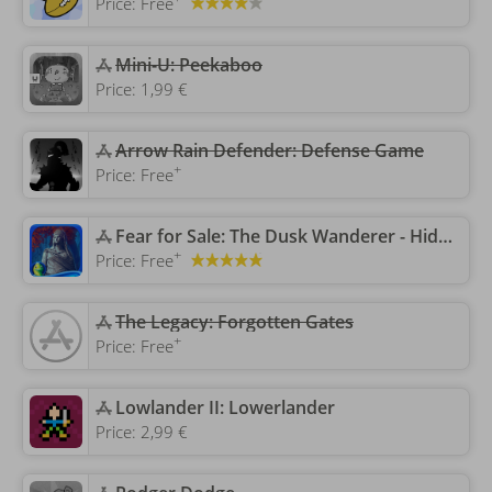
Price:
Free
‎Mini-U: Peekaboo
Price:
1,99 €
Arrow Rain Defender: Defense Game
+
Price:
Free
‎Fear for Sale: The Dusk Wanderer - Hidden Objects
+
Price:
Free
‎The Legacy: Forgotten Gates
+
Price:
Free
‎Lowlander II: Lowerlander
Price:
2,99 €