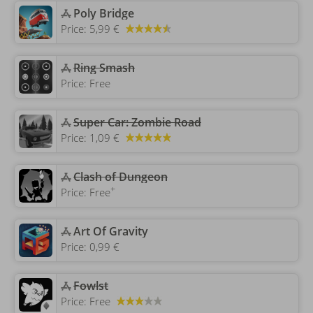
‎Poly Bridge
Price:
5,99 €
‎Ring Smash
Price:
Free
‎Super Car: Zombie Road
Price:
1,09 €
‎Clash of Dungeon
+
Price:
Free
‎Art Of Gravity
Price:
0,99 €
‎Fowlst
Price:
Free