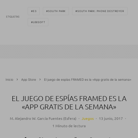
E3
SOUTH PARK
SOUTH PARK: PHONE DESTROYER
ETIQUETAS
UBISOFT
Inicio
App Store
El juego de espías FRAMED es la «App gratis de la semana»
EL JUEGO DE ESPÍAS FRAMED ES LA
«APP GRATIS DE LA SEMANA»
M. Alejandro W. García Fuentes (Esfera)
·
Juegos
·
13 junio, 2017
·
1 Minuto de lectura