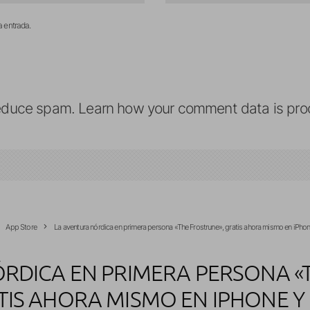
a entrada.
reduce spam.
Learn how your comment data is pro
App Store
La aventura nórdica en primera persona «The Frostrune», gratis ahora mismo en iPhon
RDICA EN PRIMERA PERSONA «
TIS AHORA MISMO EN IPHONE Y 