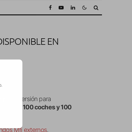
DISPONIBLE EN
to de lectura
o.
rt
, una versión para
SE
más de 100 coches y 100
dos Mfi externos
,