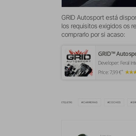
GRID Autosport está dispon
los requisitos exigidos os 
comprarlo por si acaso:
‎GRID™ Autosp
Developer:
Feral In
+
Price:
7,99 €
ETIQUETAS
CARRERAS
COCHES
GR