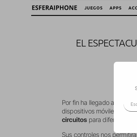
JUEGOS
APPS
AC
EL ESPECTACU
M. Alej
S
Escr
Por fin ha llegado a la Ap
dispositivos móviles del c
circuitos
para diferentes c
Sus controles nos permitirá