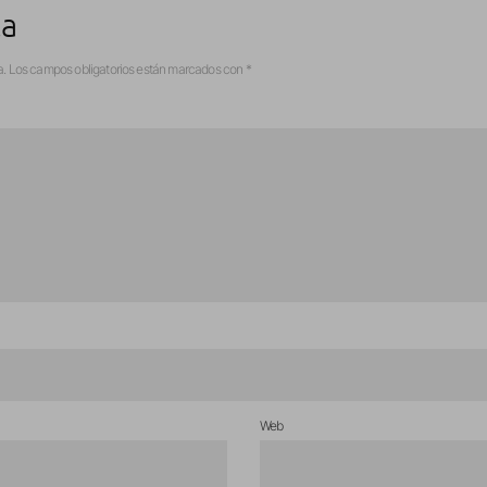
ta
a.
Los campos obligatorios están marcados con
*
Web