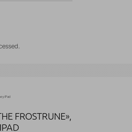
cessed.
e y iPad
THE FROSTRUNE»,
IPAD