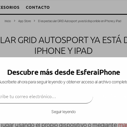
CESORIOS
CONTACTO
Inicio
App Store
El espectacular GRID Autosport ya está disponible en iPhone y iPad
LAR GRID AUTOSPORT YA ESTÁ 
IPHONE Y IPAD
andro W. García Fuentes (Esfera)
·
Juegos
·
28 noviembre, 2017
·
1 Minu
Descubre más desde EsferaiPhone
uscríbete ahora para seguir leyendo y obtener acceso al archivo complet
ibe tu correo electrónico…
p Store el esperado juego de coches
GRID Autospo
SUSCRIBIR
ompleto juego de carreras en el que encontraremos
ompeticiones.
Seguir leyendo
 jugar usando el propio dispositivo o mediante
man