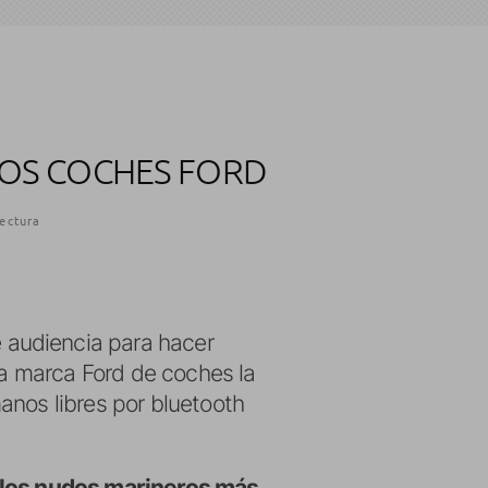
LOS COCHES FORD
lectura
 audiencia para hacer
 la marca Ford de coches la
anos libres por bluetooth
r los nudos marineros más