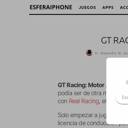
JUEGOS
APPS
AC
GT RA
M. Alejandro W. Ga
S
GT Racing: Motor Acade
Escr
podía ser de otra manera, s
con
Real Racing
, el otro g
Solo empezar a jugar, recu
licencia de conducción par