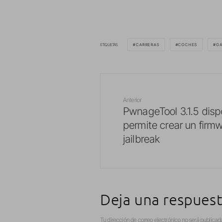
ETIQUETAS
CARRERAS
COCHES
G
Anterior
PwnageTool 3.1.5 disp
permite crear un firmw
jailbreak
Deja una respues
Tu dirección de correo electrónico no será publicad