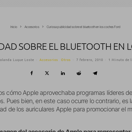
Inicio
Accesorios
Curiosa publicidad sobre el bluetooth en los coches Ford
IDAD SOBRE EL BLUETOOTH EN 
olanda Luque Loste
·
Accesorios
Otros
·
7 febrero, 2010
·
1 Minuto de 
os cómo Apple aprovechaba programas líderes de
. Pues bien, en este caso ocurre lo contrario, es
ad de los auriculares Apple para promocionar el m
a imagen del accesorio de Apple para representa