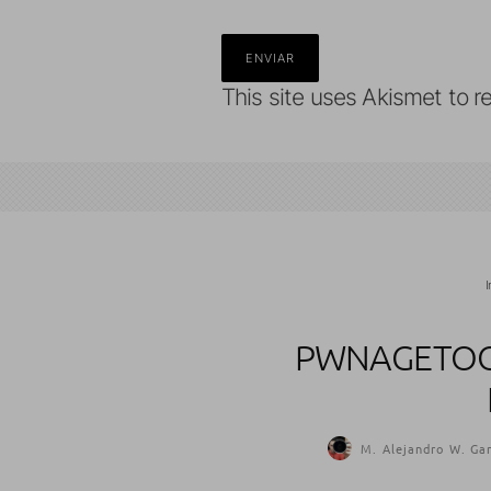
This site uses Akismet to 
I
PWNAGETOOL
M. Alejandro W. Gar