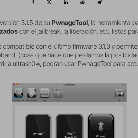
versión 3.1.5 de su
PwnageTool
, la herramienta 
izados
con el jailbreak, la liberación, etc. listos pa
 compatible con el último firmware 3.1.3 y permite
eband, (cosa que hace que perdamos la posiblidad d
rir a ultrasn0w, podrán usar PwnageTool para actu