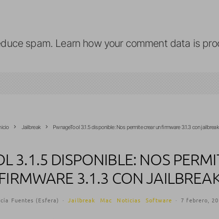
reduce spam.
Learn how your comment data is pro
nicio
Jailbreak
PwnageTool 3.1.5 disponible: Nos permite crear un firmware 3.1.3 con jailbreak
 3.1.5 DISPONIBLE: NOS PERMI
FIRMWARE 3.1.3 CON JAILBREA
cía Fuentes (Esfera)
·
Jailbreak
Mac
Noticias
Software
·
7 febrero, 2