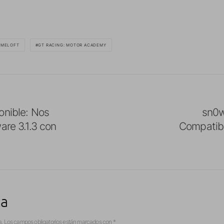
AMELOFT
GT RACING: MOTOR ACADEMY
onible: Nos
sn0w
are 3.1.3 con
Compatibl
ta
a.
Los campos obligatorios están marcados con
*