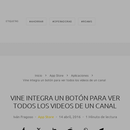
ETIQUETAS
AHORRAR
OPERADORAS
ROAMS
Inicio
App Store
Aplicaciones
Vine integra un botón para ver todos los videos de un canal
VINE INTEGRA UN BOTÓN PARA VER
TODOS LOS VIDEOS DE UN CANAL
Iván Fragoso
·
App Store
·
14 abril, 2016
·
1 Minuto de lectura