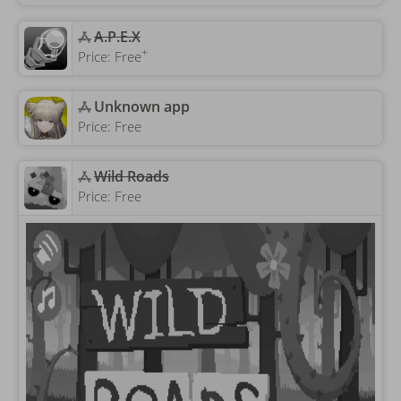
‎A.P.E.X
+
Price:
Free
Unknown app
Price:
Free
‎Wild Roads
Price:
Free