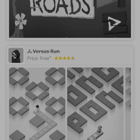
Versus Run
+
Price:
Free