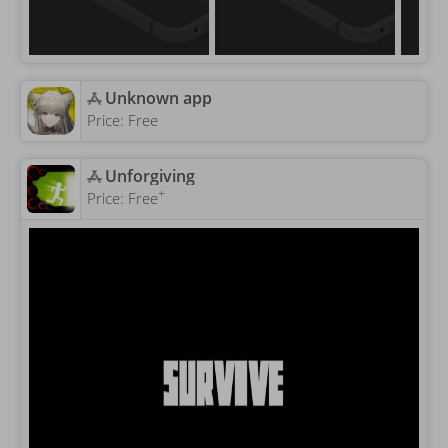
Unknown app
Price:
Free
‎Unforgiving
+
Price:
Free