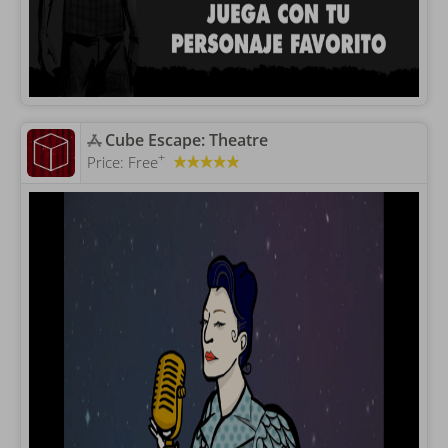
‎Cube Escape: Theatre
+
Price:
Free