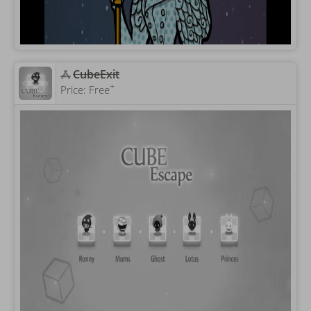
CubeExit
+
Price:
Free