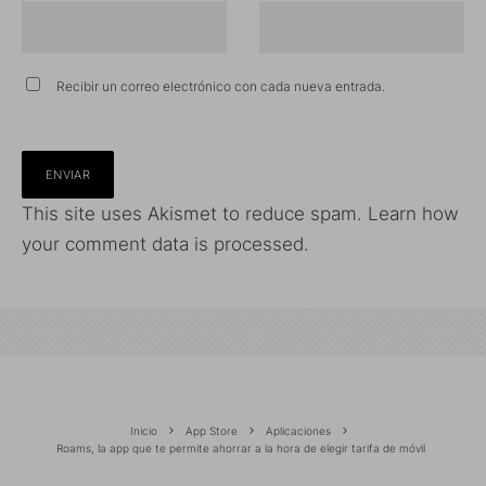
Recibir un correo electrónico con cada nueva entrada.
This site uses Akismet to reduce spam.
Learn how
your comment data is processed.
Inicio
App Store
Aplicaciones
Roams, la app que te permite ahorrar a la hora de elegir tarifa de móvil