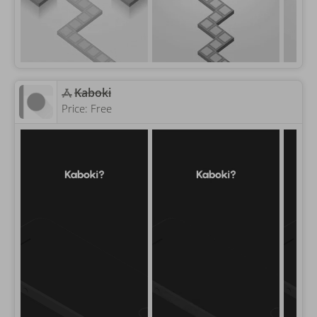
‎Kaboki
Price:
Free