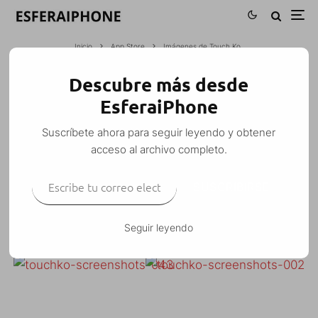
Inicio
App Store
Imágenes de Touch Ko
Descubre más desde
IMÁGENES DE TOUCH KO
EsferaiPhone
M. Alejandro W. García Fuentes (Esfera)
·
App Store
Juegos
Noticias
·
Suscríbete ahora para seguir leyendo y obtener
22 junio, 2009
·
1 Minuto de lectura
acceso al archivo completo.
Escribe tu correo electrónico…
SUSCRIBIRSE
Varias imágenes del próximo juego de boxeo de
Seguir leyendo
Chillingo
:
Touch Ko.