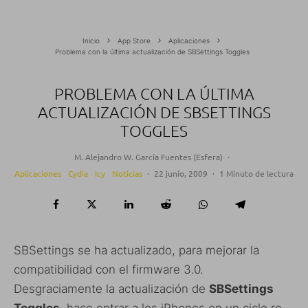
Inicio
App Store
Aplicaciones
Problema con la última actualización de SBSettings Toggles
PROBLEMA CON LA ÚLTIMA
ACTUALIZACIÓN DE SBSETTINGS
TOGGLES
M. Alejandro W. García Fuentes (Esfera)
·
Aplicaciones
Cydia
Icy
Noticias
·
22 junio, 2009
·
1 Minuto de lectura
SBSettings se ha actualizado, para mejorar la
compatibilidad con el firmware 3.0.
Desgraciamente la actualización de
SBSettings
Toggles
, hace entrar a los iPhones en un ciclo re