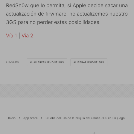
RedSn0w que lo permita, si Apple decide sacar una
actualización de firwmare, no actualizemos nuestro
3GS para no perder estas posibilidades.
Vía 1
|
Vía 2
ETIQUETAS
JAILBREAK IPHONE 3GS
LIBERAR IPHONE 3GS
Inicio
App Store
Prueba del uso de la brújula del iPhone 3GS en un juego