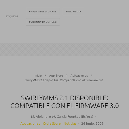
HIGH SPEED CHASE
INK MEDIA
ETIQUETAS
JOHNNYTWOSHOES
Inicio
App Store
Aplicaciones
SwirlyMMS 2.1 disponible: Compatible con el firmware 3.0
SWIRLYMMS 2.1 DISPONIBLE:
COMPATIBLE CON EL FIRMWARE 3.0
M. Alejandro W. García Fuentes (Esfera)
·
Aplicaciones
Cydia Store
Noticias
·
26 junio, 2009
·