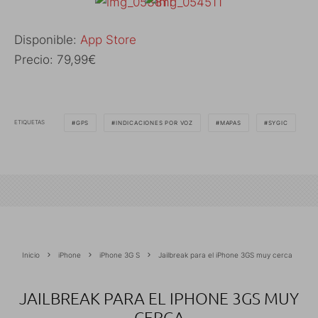
Disponible:
App Store
Precio: 79,99€
ETIQUETAS
GPS
INDICACIONES POR VOZ
MAPAS
SYGIC
Inicio
iPhone
iPhone 3G S
Jailbreak para el iPhone 3GS muy cerca
JAILBREAK PARA EL IPHONE 3GS MUY
CERCA