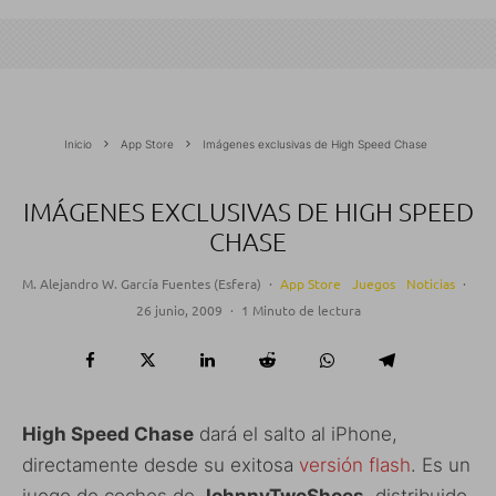
Inicio
App Store
Imágenes exclusivas de High Speed Chase
IMÁGENES EXCLUSIVAS DE HIGH SPEED
CHASE
M. Alejandro W. García Fuentes (Esfera)
·
App Store
Juegos
Noticias
·
26 junio, 2009
·
1 Minuto de lectura
High Speed Chase
dará el salto al iPhone,
directamente desde su exitosa
versión flash
. Es un
juego de coches de
JohnnyTwoShoes
, distribuido