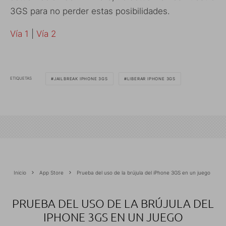
3GS para no perder estas posibilidades.
Vía 1
|
Vía 2
ETIQUETAS
JAILBREAK IPHONE 3GS
LIBERAR IPHONE 3GS
Inicio
App Store
Prueba del uso de la brújula del iPhone 3GS en un juego
PRUEBA DEL USO DE LA BRÚJULA DEL
IPHONE 3GS EN UN JUEGO