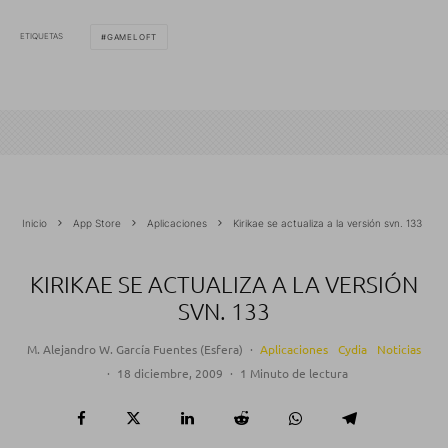
ETIQUETAS
GAMELOFT
Inicio
App Store
Aplicaciones
Kirikae se actualiza a la versión svn. 133
KIRIKAE SE ACTUALIZA A LA VERSIÓN
SVN. 133
M. Alejandro W. García Fuentes (Esfera)
·
Aplicaciones
Cydia
Noticias
·
18 diciembre, 2009
·
1 Minuto de lectura