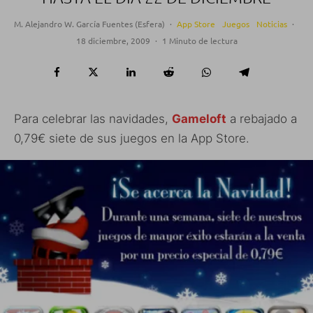
M. Alejandro W. García Fuentes (Esfera)
·
App Store
Juegos
Noticias
·
18 diciembre, 2009
·
1 Minuto de lectura
Para celebrar las navidades,
Gameloft
a rebajado a
0,79€ siete de sus juegos en la App Store.