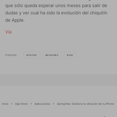
que sólo queda esperar unos meses para salir de
dudas y ver cual ha sido la evolución del chiquitín
de Apple.
Vía
ETIQUETAS
IPHONE
RUMORES
SDK
Inicio
App Store
Aplicaciones
SpringVibe: Gestiona la vibración de tu iPhone