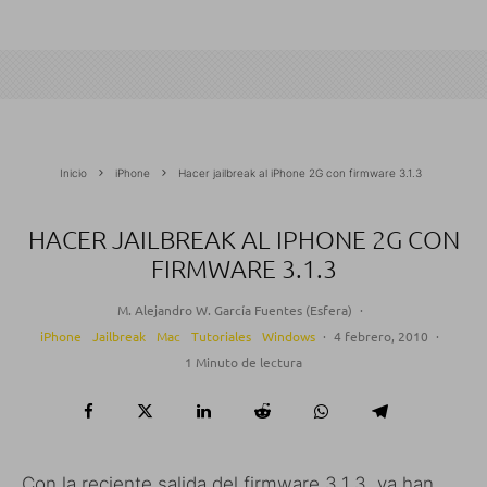
Inicio
iPhone
Hacer jailbreak al iPhone 2G con firmware 3.1.3
HACER JAILBREAK AL IPHONE 2G CON
FIRMWARE 3.1.3
M. Alejandro W. García Fuentes (Esfera)
·
iPhone
Jailbreak
Mac
Tutoriales
Windows
·
4 febrero, 2010
·
1 Minuto de lectura
Con la reciente salida del firmware 3.1.3, ya han