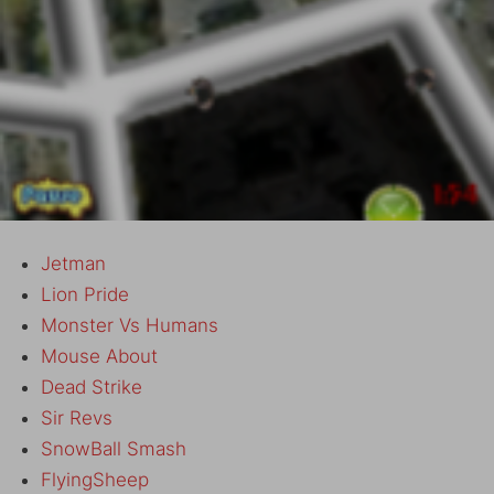
Jetman
Lion Pride
Monster Vs Humans
Mouse About
Dead Strike
Sir Revs
SnowBall Smash
FlyingSheep