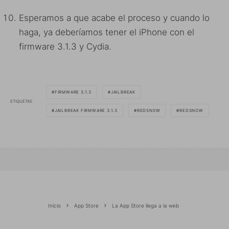
Esperamos a que acabe el proceso y cuando lo
haga, ya deberíamos tener el iPhone con el
firmware 3.1.3 y Cydia.
FIRMWARE 3.1.3
JAILBREAK
ETIQUETAS
JAILBREAK FIRMWARE 3.1.3
REDSN0W
REDSNOW
Inicio
App Store
La App Store llega a la web