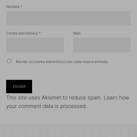
Nombre
*
Correo electrónico
*
Web
Recibir un correo electrónico con cada nueva entrada.
This site uses Akismet to reduce spam.
Learn how
your comment data is processed.