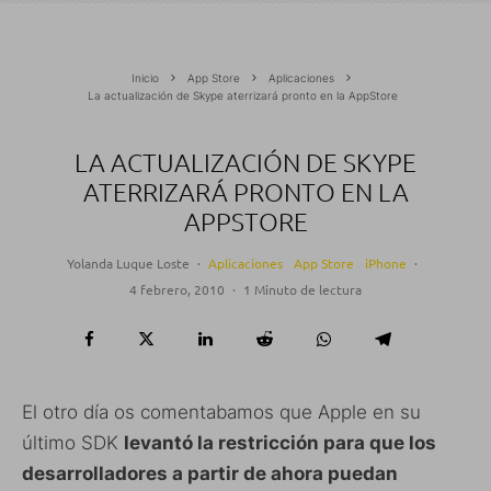
Inicio
App Store
Aplicaciones
La actualización de Skype aterrizará pronto en la AppStore
LA ACTUALIZACIÓN DE SKYPE
ATERRIZARÁ PRONTO EN LA
APPSTORE
Yolanda Luque Loste
·
Aplicaciones
App Store
iPhone
·
4 febrero, 2010
·
1 Minuto de lectura
El otro día os comentabamos que Apple en su
último SDK
levantó la restricción para que los
desarrolladores a partir de ahora puedan