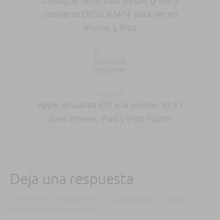
Consigue WinX DVD Ripper gratis y
convierte DVD’s a MP4 para ver en
iPhone y iPad
Siguiente
Apple actualiza iOS a la versión 10.3.1
para iPhone, iPad y iPod Touch
Deja una respuesta
Tu dirección de correo electrónico no será publicada.
Los campos
obligatorios están marcados con
*