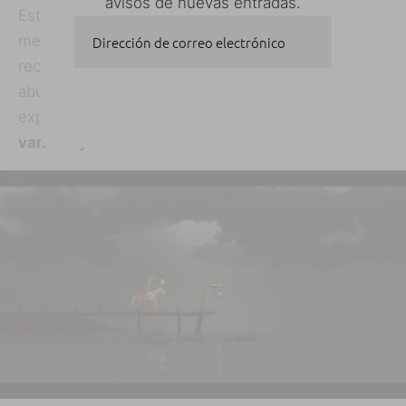
avisos de nuevas entradas.
Esta edición del juego corresponde a la versión
Dirección de correo electrónico
mejorada de Kingdom, manteniendo la misma
receta del éxito original pero introduciendo
abundante contenido nuevo para hacer que la
SUSCRIBIRSE
experiencia de juego fuera
más satisfactoria,
variada y entretenida
.