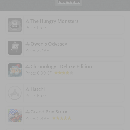
‎The Hungry Monsters
+
Price:
Free
Owen's Odyssey
Price:
2,29 €
‎Chronology - Deluxe Edition
+
Price:
0,99 €
‎Hatchi
+
Price:
Free
‎Grand Prix Story
Price:
5,99 €