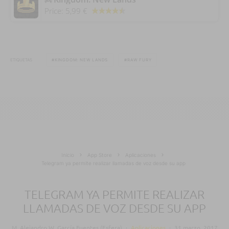
Price:
5,99 €
ETIQUETAS
KINGDOM: NEW LANDS
RAW FURY
Inicio
App Store
Aplicaciones
Telegram ya permite realizar llamadas de voz desde su app
TELEGRAM YA PERMITE REALIZAR
LLAMADAS DE VOZ DESDE SU APP
M. Alejandro W. García Fuentes (Esfera)
·
Aplicaciones
·
31 marzo, 2017