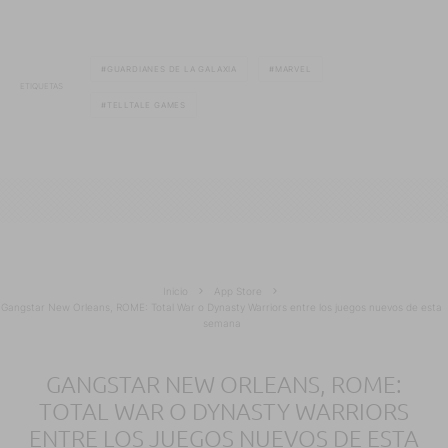
GUARDIANES DE LA GALAXIA
MARVEL
ETIQUETAS
TELLTALE GAMES
Inicio
App Store
Gangstar New Orleans, ROME: Total War o Dynasty Warriors entre los juegos nuevos de esta
semana
GANGSTAR NEW ORLEANS, ROME:
TOTAL WAR O DYNASTY WARRIORS
ENTRE LOS JUEGOS NUEVOS DE ESTA