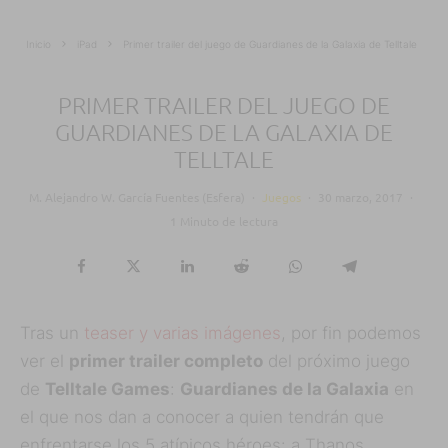
Inicio
iPad
Primer trailer del juego de Guardianes de la Galaxia de Telltale
PRIMER TRAILER DEL JUEGO DE
GUARDIANES DE LA GALAXIA DE
TELLTALE
M. Alejandro W. García Fuentes (Esfera)
·
Juegos
·
30 marzo, 2017
·
1 Minuto de lectura
Tras un
teaser y varias imágenes
, por fin podemos
ver el
primer trailer completo
del próximo juego
de
Telltale Games
:
Guardianes de la Galaxia
en
el que nos dan a conocer a quien tendrán que
enfrentarse los 5 atípicos héroes: a Thanos.