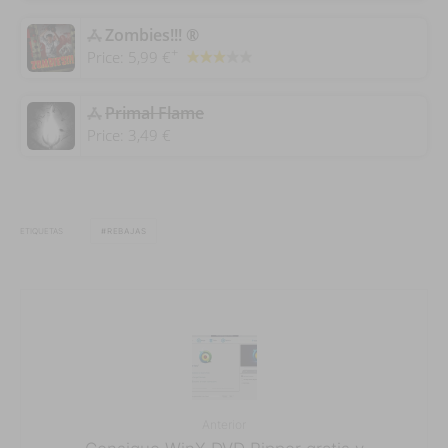
‎Zombies!!! ®
+
Price:
5,99 €
‎Primal Flame
Price:
3,49 €
ETIQUETAS
REBAJAS
Anterior