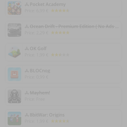
‎Pocket Academy
Price:
6,99 €
Ocean Drift - Premium Edition ( No Ads + Bonus Coins )
Price:
2,29 €
‎OK Golf
Price:
1,99 €
‎BLOCnog
Price:
0,99 €
Mayhem!
Price:
Free
‎8bitWar: Origins
Price:
1,99 €