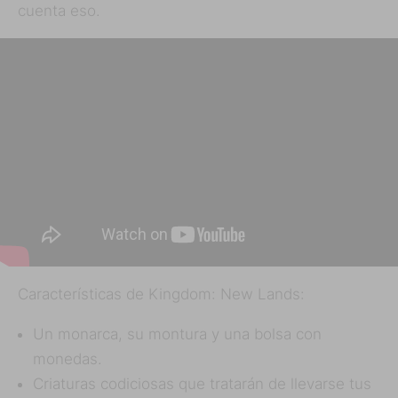
cuenta eso.
Características de Kingdom: New Lands:
Un monarca, su montura y una bolsa con
monedas.
Criaturas codiciosas que tratarán de llevarse tus