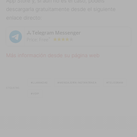
App Store y, si aún no es el caso, podéis
descargarla gratuitamente desde el siguiente
enlace directo:
‎Telegram Messenger
+
Price:
Free
Más información desde su página web
LLAMADAS
MENSAJERÍA INSTANTÁNEA
TELEGRAM
ETIQUETAS
VOIP