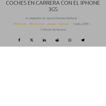
COCHES EN CARRERA CON EL IPHONE
3GS
M. Alejandro W. García Fuentes (Esfera)
·
iPhone 3G
iPhone 3G S
Juegos
Noticias
·
1 julio, 2009
·
1 Minuto de lectura
Firemint
muestra una
demo técnica
donde vemos
la comparación entre la versión normal de
Real
Racing
en el iPhone 3G con 6 coches en carrera,
contra una versión (que por desgracia no tienen
previsto que vea la luz, al menos por ahora) donde
vemos
hasta 40 coches en carrera
.