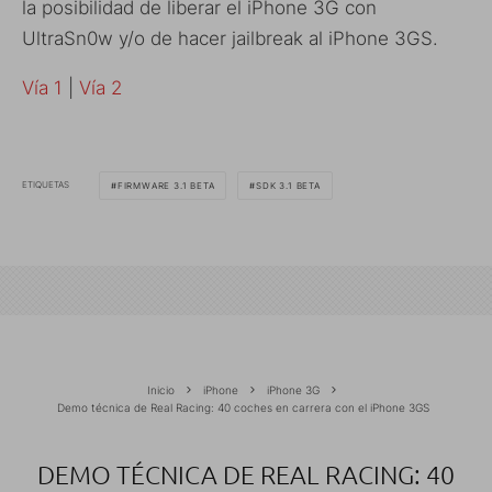
la posibilidad de liberar el iPhone 3G con
UltraSn0w y/o de hacer jailbreak al iPhone 3GS.
Vía 1
|
Vía 2
ETIQUETAS
FIRMWARE 3.1 BETA
SDK 3.1 BETA
Inicio
iPhone
iPhone 3G
Demo técnica de Real Racing: 40 coches en carrera con el iPhone 3GS
DEMO TÉCNICA DE REAL RACING: 40