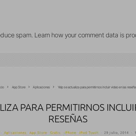
reduce spam.
Learn how your comment data is pro
icio
App Store
Aplicaciones
Yelp se actualiza para permitirnos incluir video en las reseñ
LIZA PARA PERMITIRNOS INCLUI
RESEÑAS
·
Aplicaciones
App Store
Gratis
iPhone
iPod Touch
·
29 julio, 2014
·