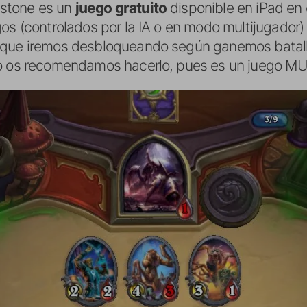
stone es un
juego gratuito
disponible en iPad en
gos (controlados por la IA o en modo multijugador
que iremos desbloqueando según ganemos batall
do os recomendamos hacerlo, pues es un juego M