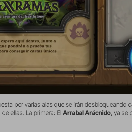
esta por varias alas que se irán desbloqueando 
e ellas. La primera: El
Arrabal Arácnido
, ya se