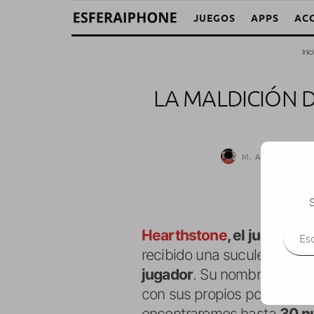
JUEGOS
APPS
AC
Inic
LA MALDICIÓN 
M. Alejandro W. 
S
Escr
Hearthstone
, el juego de
recibido una suculenta actu
jugador
. Su nombre es el 
con sus propios poderes, 
encontraremos hasta
30 n