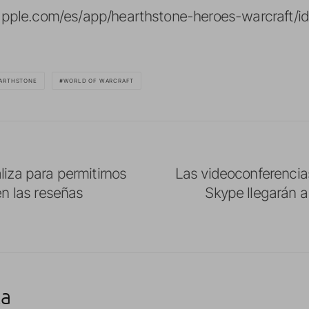
es.apple.com/es/app/hearthstone-heroes-warcraft
ARTHSTONE
WORLD OF WARCRAFT
liza para permitirnos
Las videoconferencia
 en las reseñas
Skype llegarán a
ta