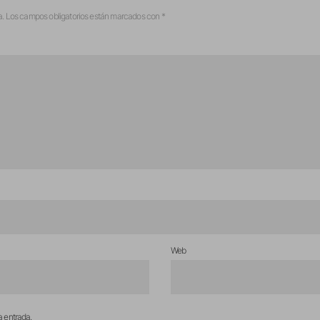
a.
Los campos obligatorios están marcados con
*
Web
a entrada.