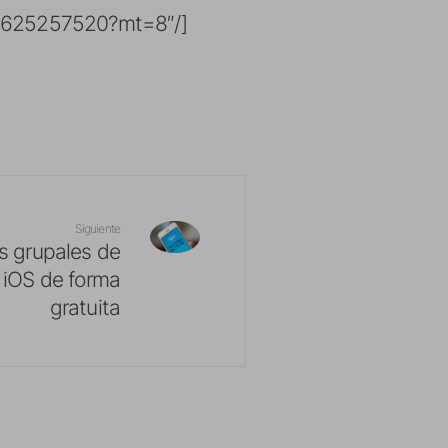
/id625257520?mt=8″/]
Siguiente
s grupales de
 iOS de forma
gratuita