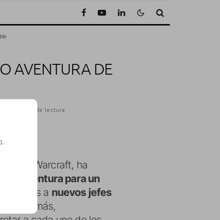
ble
DO AVENTURA DE
·
1 Minuto de lectura
o.
orld of Warcraft, ha
SE
odo aventura para un
frentarnos a
nuevos jefes
xna. Además,
rrotar a cada uno de los