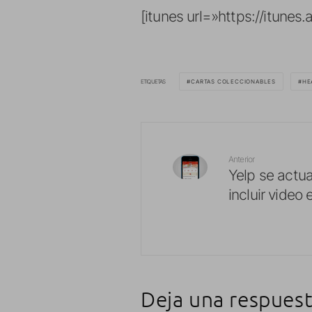
[itunes url=»https://itun
ETIQUETAS
CARTAS COLECCIONABLES
HE
Anterior
Yelp se actua
incluir video
Deja una respues