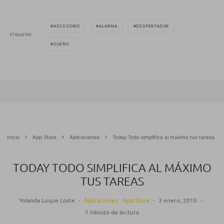
ACCESORIO
ALARMA
DESPERTADOR
ETIQUETAS
SUEÑO
Inicio
App Store
Aplicaciones
Today Todo simplifica al máximo tus tareas
TODAY TODO SIMPLIFICA AL MÁXIMO
TUS TAREAS
Yolanda Luque Loste
·
Aplicaciones
App Store
·
3 enero, 2010
·
1 Minuto de lectura