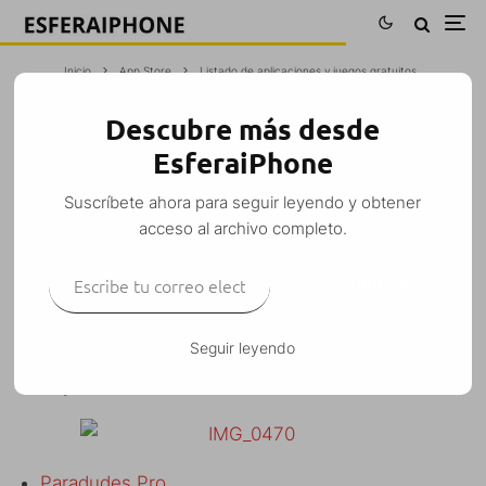
Inicio
App Store
Listado de aplicaciones y juegos gratuitos
Descubre más desde
LISTADO DE APLICACIONES Y JUEGOS
EsferaiPhone
GRATUITOS
Suscríbete ahora para seguir leyendo y obtener
M. Alejandro W. García Fuentes (Esfera)
·
App Store
Juegos
Noticias
·
acceso al archivo completo.
3 enero, 2010
·
1 Minuto de lectura
Escribe tu correo electrónico…
SUSCRIBIRSE
Seguir leyendo
Listado de
juegos y aplicaciones gratuitas por
tiempo limitado
.
Paradudes Pro