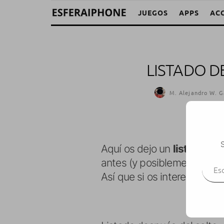
JUEGOS
APPS
AC
LISTADO D
M. Alejandro W. G
S
Aquí os dejo un
listado de
Escr
antes (y posiblemente lo s
Así que si os interesa algu