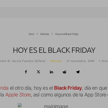
Inicio
Noticias
Hoy es el Black Friday
HOY ES EL BLACK FRIDAY
ndro W. García Fuentes (Esfera)
·
Noticias
·
27 noviembre, 2009
·
1 Minu
anda
el otro día, hoy es el
Black Friday
, día en qu
 la
Apple Store
, así como algunos de la App Store