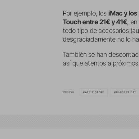
Por ejemplo, los
iMac y lo
Touch entre 21€ y 41€
, en
todo tipo de accesorios (a
desgraciadamente no lo h
También se han descontado 
así que atentos a próximos
ETIQUETAS
APPLE STORE
BLACK FRIDAY