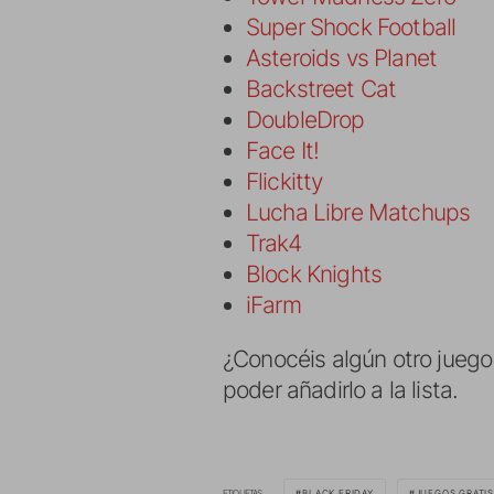
Super Shock Football
Asteroids vs Planet
Backstreet Cat
DoubleDrop
Face It!
Flickitty
Lucha Libre Matchups
Trak4
Block Knights
iFarm
¿Conocéis algún otro jueg
poder añadirlo a la lista.
ETIQUETAS
BLACK FRIDAY
JUEGOS GRATI