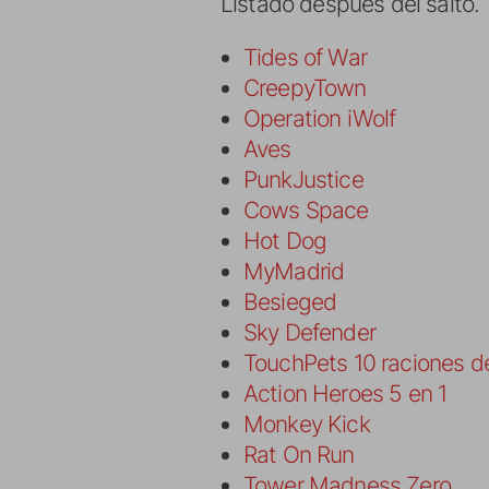
Listado después del salto.
Tides of War
CreepyTown
Operation iWolf
Aves
PunkJustice
Cows Space
Hot Dog
MyMadrid
Besieged
Sky Defender
TouchPets 10 raciones d
Action Heroes 5 en 1
Monkey Kick
Rat On Run
Tower Madness Zero