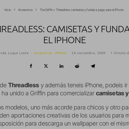
Inicio
Accesorios
The Griffin + Threadless: camisetas y fundas a juego para el iPhone
THREADLESS: CAMISETAS Y FUND
EL IPHONE
anda Luque Loste
·
Accesorios
iPhone
·
26 noviembre, 2009
·
1 Minuto d
 de
Threadless
y además teneis iPhone, podeis ir 
 ha unido a Griffin para comercializar
camisetas y
s modelos, uno más acorde para chicos y otro para
en aportaciones creativas de los usuarios para ma
posición para descarga un wallpaper con el mism