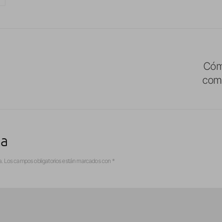
Cóm
comp
ta
a.
Los campos obligatorios están marcados con
*