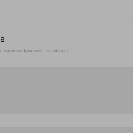
ta
a.
Los campos obligatorios están marcados con
*