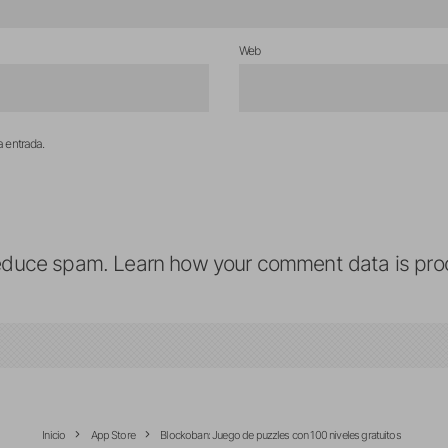
Web
a entrada.
reduce spam.
Learn how your comment data is pro
Inicio
App Store
Blockoban: Juego de puzzles con 100 niveles gratuitos