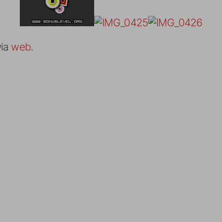
via
web
.