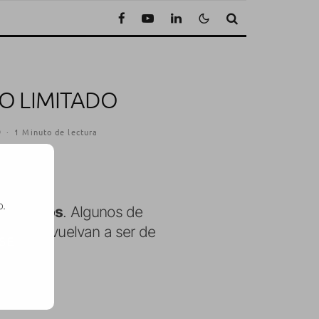
O LIMITADO
9
·
1 Minuto de lectura
o.
 gratuitos
. Algunos de
 de que vuelvan a ser de
SE