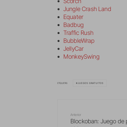
Scorch
Jungle Crash Land
Equater
Badbug
Traffic Rush
BubbleWrap
JellyCar
MonkeySwing
ETIQUETAS
JUEGOS GRATUITOS
Anterior
Blockoban: Juego de 