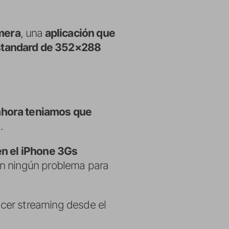
mera
, una
aplicación que
estandard de 352×288
ahora teniamos que
.
en el iPhone 3Gs
sin ningún problema para
cer streaming desde el