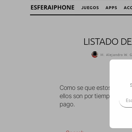
JUEGOS
APPS
AC
LISTADO D
M. Alejandro W. G
S
Como se que estos listado
Escr
ellos son por tiempo limit
pago.