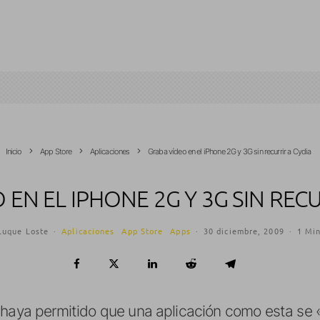
Inicio
App Store
Aplicaciones
Graba vídeo en el iPhone 2G y 3G sin recurrir a Cydia
 EN EL IPHONE 2G Y 3G SIN RECU
Luque Loste
·
Aplicaciones
App Store
Apps
·
30 diciembre, 2009
·
1 Min
 haya permitido que una aplicación como esta se 