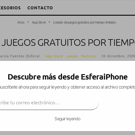
CESORIOS
CONTACTO
Inicio
App Store
Listado de juegos gratuitos por tiempo limitado
E JUEGOS GRATUITOS POR TIEMP
arcía Fuentes (Esfera)
·
App Store
Juegos
Noticias
·
30 diciembre, 200
Descubre más desde EsferaiPhone
uscríbete ahora para seguir leyendo y obtener acceso al archivo complet
s os encantan, os dejo uno más con varios
juegos
ibe tu correo electrónico…
ado así que, como aviso siempre, aprovechad antes
SUSCRIBIR
Seguir leyendo