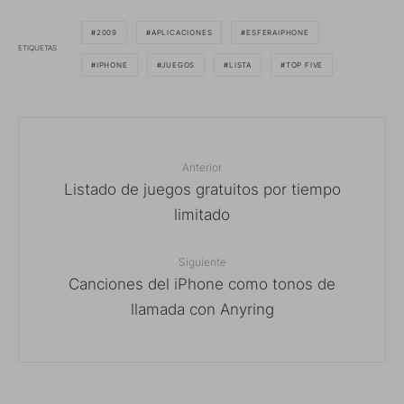
2009
APLICACIONES
ESFERAIPHONE
ETIQUETAS
IPHONE
JUEGOS
LISTA
TOP FIVE
Anterior
Listado de juegos gratuitos por tiempo
limitado
Siguiente
Canciones del iPhone como tonos de
llamada con Anyring