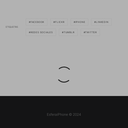
FACEBOOK
FLICKR
IPHONE
LINKEDIN
ETIQUETAS
REDES SOCIALES
TUMBLR
TWITTER
EsferaiPhone © 2024