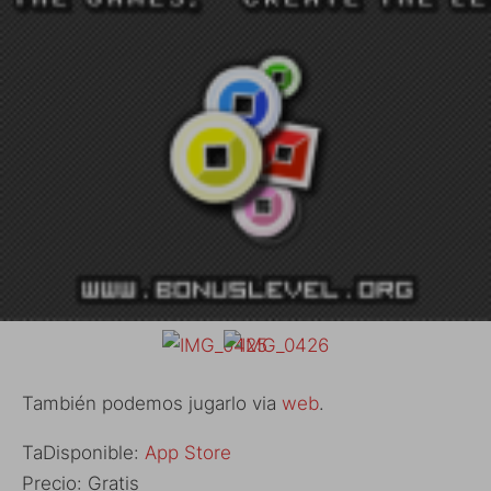
También podemos jugarlo via
web
.
TaDisponible:
App Store
Precio: Gratis