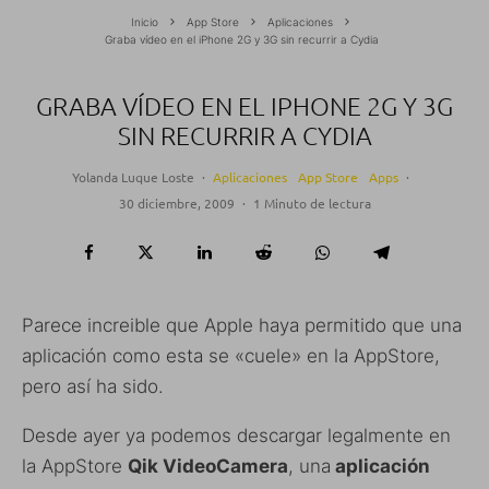
Inicio
App Store
Aplicaciones
Graba vídeo en el iPhone 2G y 3G sin recurrir a Cydia
GRABA VÍDEO EN EL IPHONE 2G Y 3G
SIN RECURRIR A CYDIA
Yolanda Luque Loste
·
Aplicaciones
App Store
Apps
·
30 diciembre, 2009
·
1 Minuto de lectura
Parece increible que Apple haya permitido que una
aplicación como esta se «cuele» en la AppStore,
pero así ha sido.
Desde ayer ya podemos descargar legalmente en
la AppStore
Qik VideoCamera
, una
aplicación