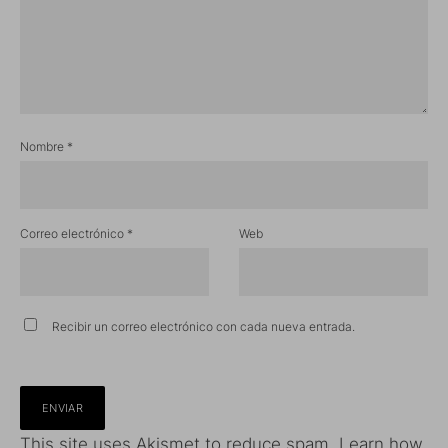
Nombre
*
Correo electrónico
*
Web
Recibir un correo electrónico con cada nueva entrada.
This site uses Akismet to reduce spam.
Learn how