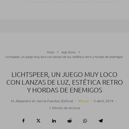
Inicio
App Store
Lichtspeer, un juego muy loco con lanzas de luz, estética retro y hordas de enemigos
LICHTSPEER, UN JUEGO MUY LOCO
CON LANZAS DE LUZ, ESTÉTICA RETRO
Y HORDAS DE ENEMIGOS
M. Alejandro W. García Fuentes (Esfera)
·
iPhone
·
5 abril, 2019
·
1 Minuto de lectura