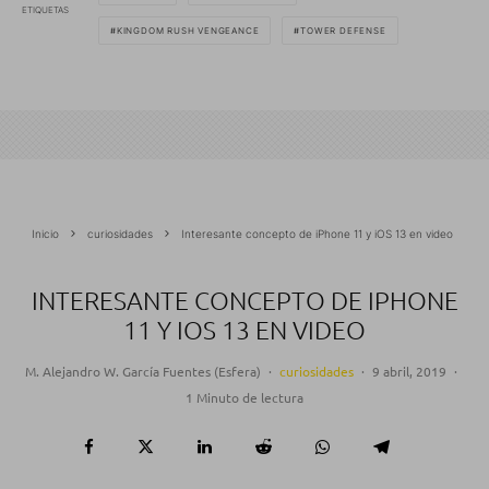
ETIQUETAS
KINGDOM RUSH VENGEANCE
TOWER DEFENSE
Inicio
curiosidades
Interesante concepto de iPhone 11 y iOS 13 en video
INTERESANTE CONCEPTO DE IPHONE
11 Y IOS 13 EN VIDEO
M. Alejandro W. García Fuentes (Esfera)
·
curiosidades
·
9 abril, 2019
·
1 Minuto de lectura