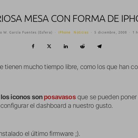
IOSA MESA CON FORMA DE IP
o W. García Fuentes (Esfera)
·
iPhone
Noticias
·
5 diciembre, 2008
·
1 
 tienen mucho tiempo libre, como los que han con
e
los iconos son
posavasos
que se pueden poner o
configurar el dashboard a nuestro gusto.
stalado el último firmware ;).