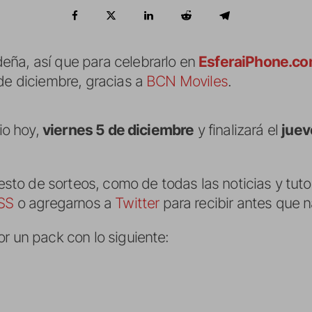
eña, así que para celebrarlo en
EsferaiPhone.c
 de diciembre, gracias a
BCN Moviles
.
cio hoy,
viernes 5 de diciembre
y finalizará el
juev
 resto de sorteos, como de todas las noticias y tut
SS
o agregarnos a
Twitter
para recibir antes que 
r un pack con lo siguiente: