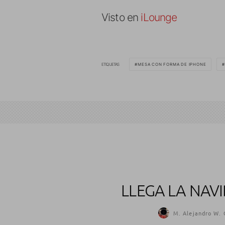
Visto en
iLounge
ETIQUETAS
MESA CON FORMA DE IPHONE
LLEGA LA NAV
M. Alejandro W. 