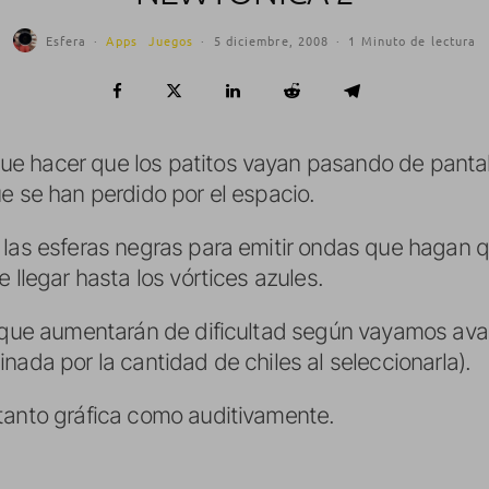
Esfera
·
Apps
Juegos
·
5 diciembre, 2008
·
1 Minuto de lectura
e hacer que los patitos vayan pasando de pantal
e se han perdido por el espacio.
 las esferas negras para emitir ondas que hagan q
 llegar hasta los vórtices azules.
s que aumentarán de dificultad según vayamos avan
nada por la cantidad de chiles al seleccionarla).
tanto gráfica como auditivamente.