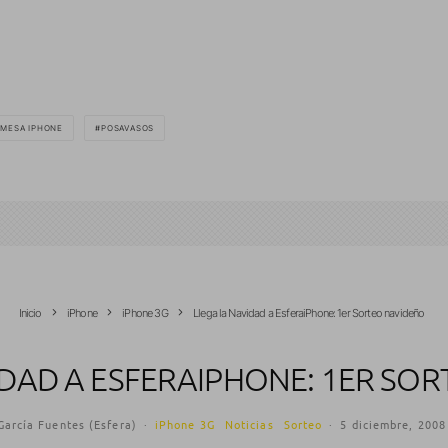
MESA IPHONE
POSAVASOS
Inicio
iPhone
iPhone 3G
Llega la Navidad a EsferaiPhone: 1er Sorteo navideño
IDAD A ESFERAIPHONE: 1ER SO
García Fuentes (Esfera)
·
iPhone 3G
Noticias
Sorteo
·
5 diciembre, 2008