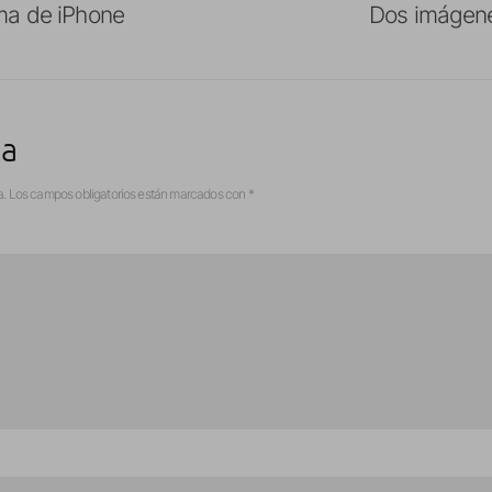
ma de iPhone
Dos imágene
ta
a.
Los campos obligatorios están marcados con
*