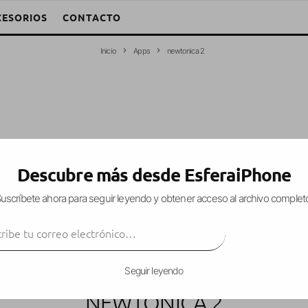
CESORIOS
CONTACTO
Inicio
Apps
newtonica 2
Descubre más desde EsferaiPhone
uscríbete ahora para seguir leyendo y obtener acceso al archivo complet
ibe tu correo electrónico…
SUSCRIBIR
Seguir leyendo
NEWTONICA 2