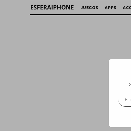
JUEGOS
APPS
AC
S
Escr